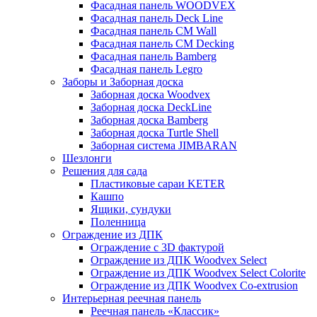
Фасадная панель WOODVEX
Фасадная панель Deck Line
Фасадная панель CM Wall
Фасадная панель CM Decking
Фасадная панель Bamberg
Фасадная панель Legro
Заборы и Заборная доска
Заборная доска Woodvex
Заборная доска DeckLine
Заборная доска Bamberg
Заборная доска Turtle Shell
Заборная система JIMBARAN
Шезлонги
Решения для сада
Пластиковые сараи KETER
Кашпо
Ящики, сундуки
Поленница
Ограждение из ДПК
Ограждение с 3D фактурой
Ограждение из ДПК Woodvex Select
Ограждение из ДПК Woodvex Select Colorite
Ограждение из ДПК Woodvex Co-extrusion
Интерьерная реечная панель
Реечная панель «Классик»