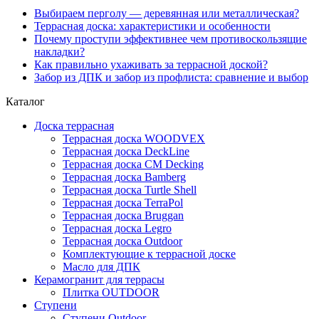
Выбираем перголу — деревянная или металлическая?
Террасная доска: характеристики и особенности
Почему проступи эффективнее чем противоскользящие
накладки?
Как правильно ухаживать за террасной доской?
Забор из ДПК и забор из профлиста: сравнение и выбор
Каталог
Доска террасная
Террасная доска WOODVEX
Террасная доска DeckLine
Террасная доска CM Decking
Террасная доска Bamberg
Террасная доска Turtle Shell
Террасная доска TerraPol
Террасная доска Bruggan
Террасная доска Legro
Террасная доска Outdoor
Комплектующие к террасной доске
Масло для ДПК
Керамогранит для террасы
Плитка OUTDOOR
Ступени
Ступени Outdoor