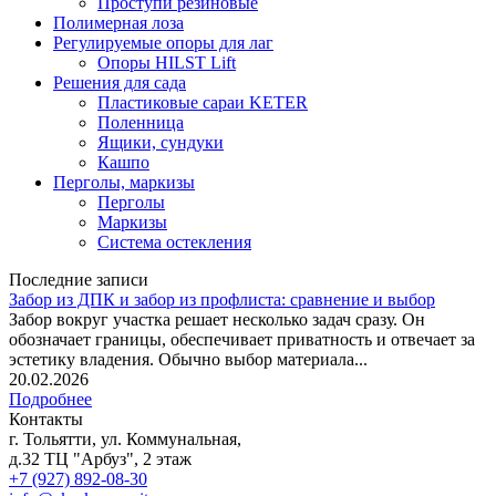
Проступи резиновые
Полимерная лоза
Регулируемые опоры для лаг
Опоры HILST Lift
Решения для сада
Пластиковые сараи KETER
Поленница
Ящики, сундуки
Кашпо
Перголы, маркизы
Перголы
Маркизы
Система остекления
Последние записи
Забор из ДПК и забор из профлиста: сравнение и выбор
Забор вокруг участка решает несколько задач сразу. Он
обозначает границы, обеспечивает приватность и отвечает за
эстетику владения. Обычно выбор материала...
20.02.2026
Подробнее
Контакты
г. Тольятти, ул. Коммунальная,
д.32 ТЦ "Арбуз", 2 этаж
+7 (927) 892-08-30