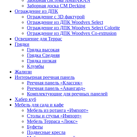
Заборная система JIMBARAN
Заборная доска CM Decking
Ограждение из ДПК
Ограждение с 3D фактурой
Ограждение из ДПК Woodvex Select
Ограждение из ДПК Woodvex Select Colorite
Ограждение из ДПК Woodvex Co-extrusion
Освещение для Террас
Грядки
Грядка высокая
Грядка Средняя
Грядка низкая
Клумбы
Жалюзи
Интерьерная реечная панель
Реечная панель «Классик»
Реечная панель «Авангард»
Комплектующие для реечных панелей
Хабер куб
Мебель для сада и кафе
Мебель из ротанга «Импорт»
Столы и стулья «Импорт»
Мебель Терраса «Люкс»
Буфеты
Подвесные кресла