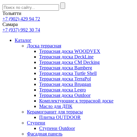
Тольятти
+7 (902) 429 94 72
Самара
+7 (937) 992 30 74
Каталог
Доска террасная
Террасная доска WOODVEX
Террасная доска DeckLine
Террасная доска CM Decking
Террасная доска Bamberg
Террасная доска Turtle Shell
Террасная доска TerraPol
Террасная доска Bruggan
Террасная доска Legro
Террасная доска Outdoor
Комплектующие к террасной доске
Масло для ДПК
Керамогранит для террасы
Плитка OUTDOOR
Ступени
Ступени Outdoor
Фасадная панель