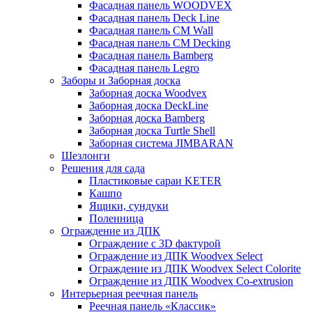
Фасадная панель WOODVEX
Фасадная панель Deck Line
Фасадная панель CM Wall
Фасадная панель CM Decking
Фасадная панель Bamberg
Фасадная панель Legro
Заборы и Заборная доска
Заборная доска Woodvex
Заборная доска DeckLine
Заборная доска Bamberg
Заборная доска Turtle Shell
Заборная система JIMBARAN
Шезлонги
Решения для сада
Пластиковые сараи KETER
Кашпо
Ящики, сундуки
Поленница
Ограждение из ДПК
Ограждение с 3D фактурой
Ограждение из ДПК Woodvex Select
Ограждение из ДПК Woodvex Select Colorite
Ограждение из ДПК Woodvex Co-extrusion
Интерьерная реечная панель
Реечная панель «Классик»