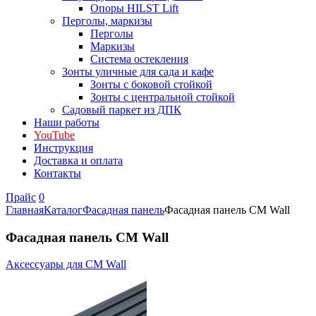
Опоры HILST Lift
Перголы, маркизы
Перголы
Маркизы
Система остекления
Зонты уличные для сада и кафе
Зонты с боковой стойкой
Зонты с центральной стойкой
Садовый паркет из ДПК
Наши работы
YouTube
Инструкция
Доставка и оплата
Контакты
Прайс
0
Главная
Каталог
Фасадная панель
Фасадная панель CM Wall
Фасадная панель CM Wall
Аксессуары для CM Wall