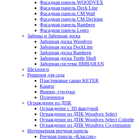
Фасадная панель WOODVEX
Фасадная панель Deck Line
Фасадная панель CM Wall
Фасадная панель CM Decking
Фасадная панель Bamberg
Фасадная панель Legro
Заборы и Заборная доска
Заборная доска Woodvex
Заборная доска DeckLine
Заборная доска Bamberg
Заборная доска Turtle Shell
Заборная система JIMBARAN
Шезлонги
Решения для сада
Пластиковые сараи KETER
Кашпо
Ящики, сундуки
Поленница
Ограждение из ДПК
Ограждение с 3D фактурой
Ограждение из ДПК Woodvex Select
Ограждение из ДПК Woodvex Select Colorite
Ограждение из ДПК Woodvex Co-extrusion
Интерьерная реечная панель
Реечная панель «Классик»