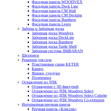
Фасадная панель WOODVEX
Фасадная панель Deck Line
Фасадная панель CM Wall
Фасадная панель CM Decking
Фасадная панель Bamberg
Фасадная панель Legro
Заборы и Заборная доска
Заборная доска Woodvex
Заборная доска DeckLine
Заборная доска Bamberg
Заборная доска Turtle Shell
Заборная система JIMBARAN
Шезлонги
Решения для сада
Пластиковые сараи KETER
Кашпо
Ящики, сундуки
Поленница
Ограждение из ДПК
Ограждение с 3D фактурой
Ограждение из ДПК Woodvex Select
Ограждение из ДПК Woodvex Select Colorite
Ограждение из ДПК Woodvex Co-extrusion
Интерьерная реечная панель
Реечная панель «Классик»