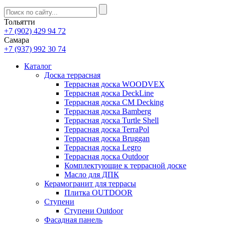
Тольятти
+7 (902) 429 94 72
Самара
+7 (937) 992 30 74
Каталог
Доска террасная
Террасная доска WOODVEX
Террасная доска DeckLine
Террасная доска CM Decking
Террасная доска Bamberg
Террасная доска Turtle Shell
Террасная доска TerraPol
Террасная доска Bruggan
Террасная доска Legro
Террасная доска Outdoor
Комплектующие к террасной доске
Масло для ДПК
Керамогранит для террасы
Плитка OUTDOOR
Ступени
Ступени Outdoor
Фасадная панель