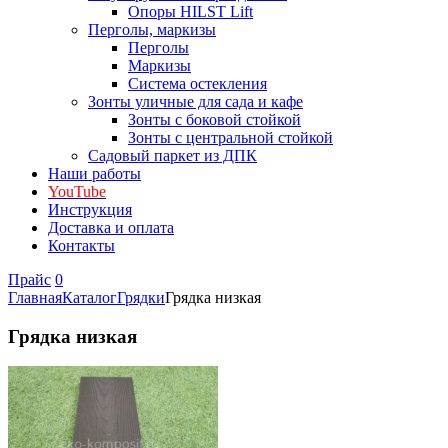
Опоры HILST Lift
Перголы, маркизы
Перголы
Маркизы
Система остекления
Зонты уличные для сада и кафе
Зонты с боковой стойкой
Зонты с центральной стойкой
Садовый паркет из ДПК
Наши работы
YouTube
Инструкция
Доставка и оплата
Контакты
Прайс
0
Главная
Каталог
Грядки
Грядка низкая
Грядка низкая