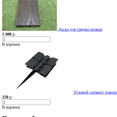
Доска для грядки низкая
1 400
р.
В корзину
Угловой элемент повор
250
р.
В корзину