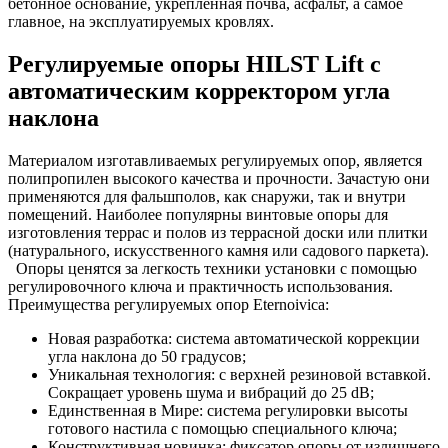
бетонное основание, укрепленная почва, асфальт, а самое
главное, на эксплуатируемых кровлях.
Регулируемые опоры HILST Lift с
автоматическим корректором угла
наклона
Материалом изготавливаемых регулируемых опор, является
полипропилен высокого качества и прочности. Зачастую они
применяются для фальшполов, как снаружи, так и внутри
помещений. Наиболее популярны винтовые опоры для
изготовления террас и полов из террасной доски или плитки
(натурального, искусственного камня или садового паркета).
Опоры ценятся за легкость техники установки с помощью
регулировочного ключа и практичность использования.
Преимущества регулируемых опор Eternoivica:
Новая разработка: система автоматической коррекции
угла наклона до 50 градусов;
Уникальная технология: с верхней резиновой вставкой.
Сокращает уровень шума и вибраций до 25 dB;
Единственная в Мире: система регулировки высоты
готового настила с помощью специального ключа;
Конструктивная новинка: фиксатор опоры от излишнего