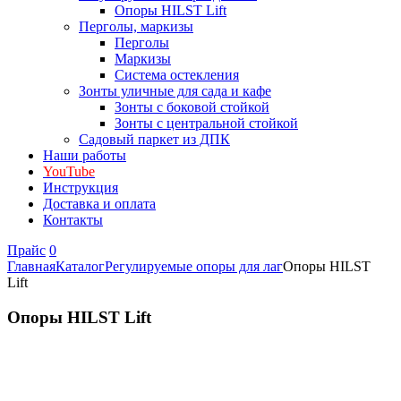
Опоры HILST Lift
Перголы, маркизы
Перголы
Маркизы
Система остекления
Зонты уличные для сада и кафе
Зонты с боковой стойкой
Зонты с центральной стойкой
Садовый паркет из ДПК
Наши работы
YouTube
Инструкция
Доставка и оплата
Контакты
Прайс
0
Главная
Каталог
Регулируемые опоры для лаг
Опоры HILST
Lift
Опоры HILST Lift