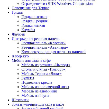
Ограждение из ДПК Woodvex Co-extrusion
Освещение для Террас
Грядки
Грядка высокая
Грядка Средняя
Грядка низкая
Клумбы
Жалюзи
Интерьерная реечная панель
Реечная панель «Классик»
Реечная панель «Авангард»
Комплектующие для реечных панелей
Хабер куб
Мебель для сада и кафе
Мебель из ротанга «Импорт»
Столы и стулья «Импорт»
Мебель Терраса «Люкс»
Буфеты
Подвесные кресла
Мебель из полимерной лозы
Мебель из алюминия
Мебель из Роупа
Шезлонги
Зонты уличные для сада и кафе
Зонты с боковой стойкой