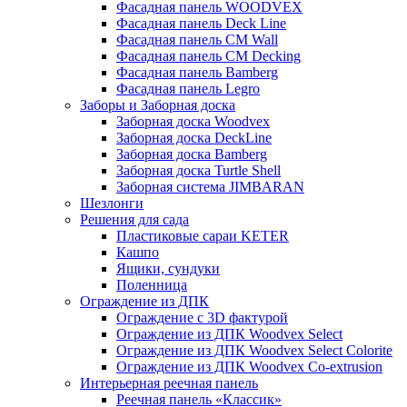
Фасадная панель WOODVEX
Фасадная панель Deck Line
Фасадная панель CM Wall
Фасадная панель CM Decking
Фасадная панель Bamberg
Фасадная панель Legro
Заборы и Заборная доска
Заборная доска Woodvex
Заборная доска DeckLine
Заборная доска Bamberg
Заборная доска Turtle Shell
Заборная система JIMBARAN
Шезлонги
Решения для сада
Пластиковые сараи KETER
Кашпо
Ящики, сундуки
Поленница
Ограждение из ДПК
Ограждение с 3D фактурой
Ограждение из ДПК Woodvex Select
Ограждение из ДПК Woodvex Select Colorite
Ограждение из ДПК Woodvex Co-extrusion
Интерьерная реечная панель
Реечная панель «Классик»