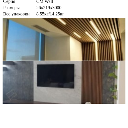
Серия
CM Wall
Размеры
26х219х3000
Вес упаковки
8.55кг/14.25кг