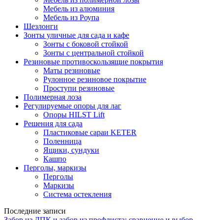
Мебель из алюминия
Мебель из Роупа
Шезлонги
Зонты уличные для сада и кафе
Зонты с боковой стойкой
Зонты с центральной стойкой
Резиновые противоскользящие покрытия
Маты резиновые
Рулонное резиновое покрытие
Проступи резиновые
Полимерная лоза
Регулируемые опоры для лаг
Опоры HILST Lift
Решения для сада
Пластиковые сараи KETER
Поленница
Ящики, сундуки
Кашпо
Перголы, маркизы
Перголы
Маркизы
Система остекления
Последние записи
Забор из ДПК и забор из профлиста: сравнение и выбор