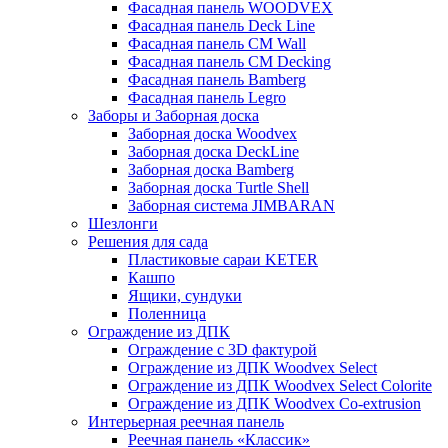
Фасадная панель WOODVEX
Фасадная панель Deck Line
Фасадная панель CM Wall
Фасадная панель CM Decking
Фасадная панель Bamberg
Фасадная панель Legro
Заборы и Заборная доска
Заборная доска Woodvex
Заборная доска DeckLine
Заборная доска Bamberg
Заборная доска Turtle Shell
Заборная система JIMBARAN
Шезлонги
Решения для сада
Пластиковые сараи KETER
Кашпо
Ящики, сундуки
Поленница
Ограждение из ДПК
Ограждение с 3D фактурой
Ограждение из ДПК Woodvex Select
Ограждение из ДПК Woodvex Select Colorite
Ограждение из ДПК Woodvex Co-extrusion
Интерьерная реечная панель
Реечная панель «Классик»