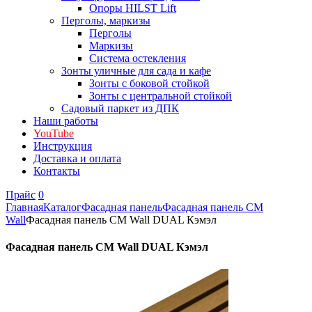
Опоры HILST Lift
Перголы, маркизы
Перголы
Маркизы
Система остекления
Зонты уличные для сада и кафе
Зонты с боковой стойкой
Зонты с центральной стойкой
Садовый паркет из ДПК
Наши работы
YouTube
Инструкция
Доставка и оплата
Контакты
Прайс
0
Главная
Каталог
Фасадная панель
Фасадная панель CM
Wall
Фасадная панель CM Wall DUAL Кэмэл
Фасадная панель CM Wall DUAL Кэмэл