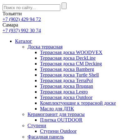
Тольятти
+7 (902) 429 94 72
Самара
+7 (937) 992 30 74
Каталог
Доска террасная
Террасная доска WOODVEX
Террасная доска DeckLine
Террасная доска CM Decking
Террасная доска Bamberg
Террасная доска Turtle Shell
Террасная доска TerraPol
Террасная доска Bruggan
Террасная доска Legro
Террасная доска Outdoor
Комплектующие к террасной доске
Масло для ДПК
Керамогранит для террасы
Плитка OUTDOOR
Ступени
Ступени Outdoor
Фасадная панель