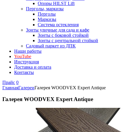
Опоры HILST Lift
Перголы, маркизы
Перголы
Маркизы
Система остекления
Зонты уличные для сада и кафе
Зонты с боковой стойкой
Зонты с центральной стойкой
Садовый паркет из ДПК
Наши работы
YouTube
Инструкция
Доставка и оплата
Контакты
Прайс
0
Главная
Галереи
Галерея WOODVEX Expert Antique
Галерея WOODVEX Expert Antique