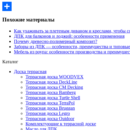
Отправить
Похожие материалы
Как ухаживать за плетеным диваном и креслами, чтобы с
ДПК для балконов и лоджий: особенности применения
Почему древесно-полимерный композит?
Заборы из ДПК — особенности, преимущества и типовы
Мебель из роупа: особенности производства и преимущес
Каталог
Доска террасная
Террасная доска WOODVEX
Террасная доска DeckLine
Террасная доска CM Decking
Террасная доска Bamberg
Террасная доска Turtle Shell
Террасная доска TerraPol
Террасная доска Bruggan
Террасная доска Legro
Террасная доска Outdoor
Комплектующие к террасной доске
Масло для ДПК