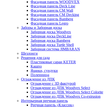
Фасадная панель WOODVEX
Фасадная панель Deck Line
Фасадная панель CM Wall
Фасадная панель CM Decking
Фасадная панель Bamberg
Фасадная панель Legro
Заборы и Заборная доска
Заборная доска Woodvex
Заборная доска DeckLine
Заборная доска Bamberg
Заборная доска Turtle Shell
Заборная система JIMBARAN
Шезлонги
Решения для сада
Пластиковые сараи KETER
Кашпо
Ящики, сундуки
Поленница
Ограждение из ДПК
Ограждение с 3D фактурой
Ограждение из ДПК Woodvex Select
Ограждение из ДПК Woodvex Select Colorite
Ограждение из ДПК Woodvex Co-extrusion
Интерьерная реечная панель
Реечная панель «Классик»