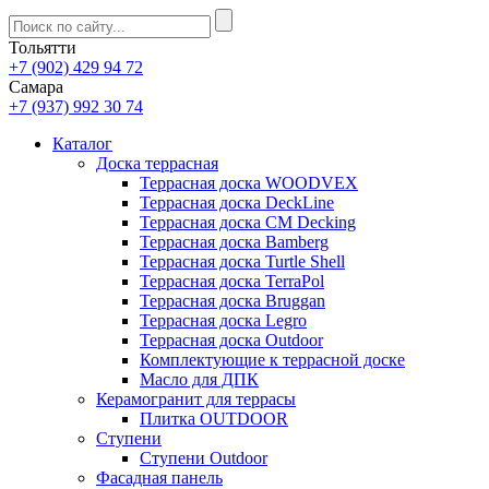
Тольятти
+7 (902) 429 94 72
Самара
+7 (937) 992 30 74
Каталог
Доска террасная
Террасная доска WOODVEX
Террасная доска DeckLine
Террасная доска CM Decking
Террасная доска Bamberg
Террасная доска Turtle Shell
Террасная доска TerraPol
Террасная доска Bruggan
Террасная доска Legro
Террасная доска Outdoor
Комплектующие к террасной доске
Масло для ДПК
Керамогранит для террасы
Плитка OUTDOOR
Ступени
Ступени Outdoor
Фасадная панель