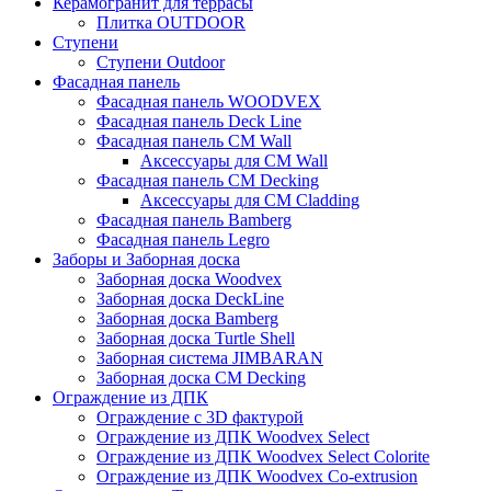
Керамогранит для террасы
Плитка OUTDOOR
Ступени
Ступени Outdoor
Фасадная панель
Фасадная панель WOODVEX
Фасадная панель Deck Line
Фасадная панель CM Wall
Аксессуары для CM Wall
Фасадная панель CM Decking
Аксессуары для CM Cladding
Фасадная панель Bamberg
Фасадная панель Legro
Заборы и Заборная доска
Заборная доска Woodvex
Заборная доска DeckLine
Заборная доска Bamberg
Заборная доска Turtle Shell
Заборная система JIMBARAN
Заборная доска CM Decking
Ограждение из ДПК
Ограждение с 3D фактурой
Ограждение из ДПК Woodvex Select
Ограждение из ДПК Woodvex Select Colorite
Ограждение из ДПК Woodvex Co-extrusion