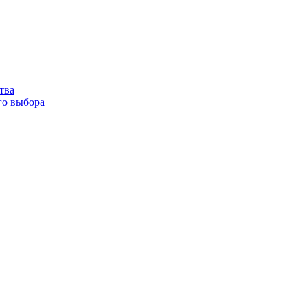
тва
го выбора