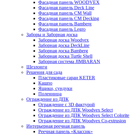
Фасадная панель WOODVEX
Фасадная панель Deck Line
Фасадная панель CM Wall
Фасадная панель CM Decking
Фасадная панель Bamberg
Фасадная панель Legro
Заборы и Заборная доска
Заборная доска Woodvex
Заборная доска DeckLine
Заборная доска Bamberg
Заборная доска Turtle Shell
Заборная система JIMBARAN
Шезлонги
Решения для сада
Пластиковые сараи KETER
Кашпо
Ящики, сундуки
Поленница
Ограждение из ДПК
Ограждение с 3D фактурой
Ограждение из ДПК Woodvex Select
Ограждение из ДПК Woodvex Select Colorite
Ограждение из ДПК Woodvex Co-extrusion
Интерьерная реечная панель
Реечная панель «Классик»