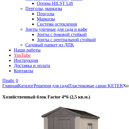
Опоры HILST Lift
Перголы, маркизы
Перголы
Маркизы
Система остекления
Зонты уличные для сада и кафе
Зонты с боковой стойкой
Зонты с центральной стойкой
Садовый паркет из ДПК
Наши работы
YouTube
Инструкция
Доставка и оплата
Контакты
Прайс
0
Главная
Каталог
Решения для сада
Пластиковые сараи KETER
Хо
Хозяйственный блок Factor 4*6 (2,5 кв.м.)