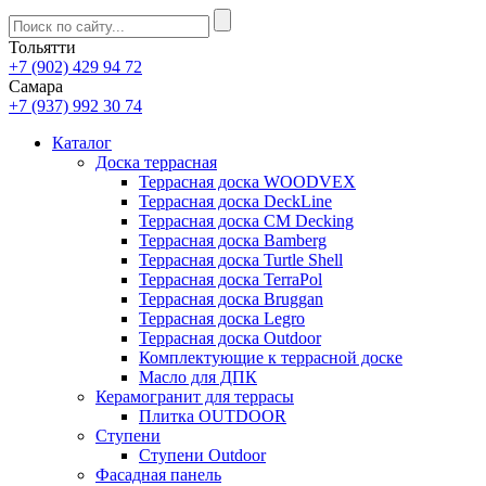
Тольятти
+7 (902) 429 94 72
Самара
+7 (937) 992 30 74
Каталог
Доска террасная
Террасная доска WOODVEX
Террасная доска DeckLine
Террасная доска CM Decking
Террасная доска Bamberg
Террасная доска Turtle Shell
Террасная доска TerraPol
Террасная доска Bruggan
Террасная доска Legro
Террасная доска Outdoor
Комплектующие к террасной доске
Масло для ДПК
Керамогранит для террасы
Плитка OUTDOOR
Ступени
Ступени Outdoor
Фасадная панель