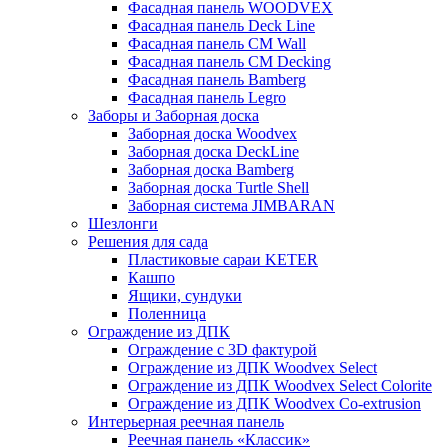
Фасадная панель WOODVEX
Фасадная панель Deck Line
Фасадная панель CM Wall
Фасадная панель CM Decking
Фасадная панель Bamberg
Фасадная панель Legro
Заборы и Заборная доска
Заборная доска Woodvex
Заборная доска DeckLine
Заборная доска Bamberg
Заборная доска Turtle Shell
Заборная система JIMBARAN
Шезлонги
Решения для сада
Пластиковые сараи KETER
Кашпо
Ящики, сундуки
Поленница
Ограждение из ДПК
Ограждение с 3D фактурой
Ограждение из ДПК Woodvex Select
Ограждение из ДПК Woodvex Select Colorite
Ограждение из ДПК Woodvex Co-extrusion
Интерьерная реечная панель
Реечная панель «Классик»