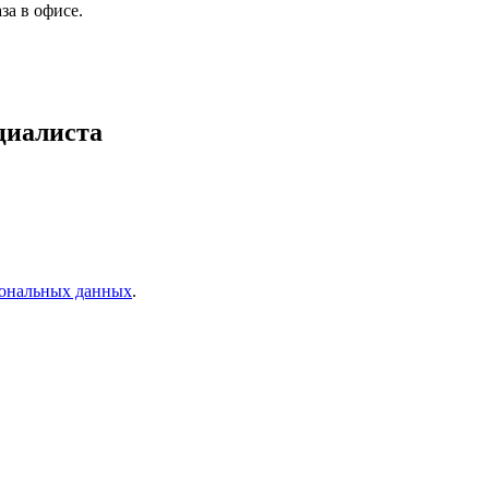
а в офисе.
циалиста
ональных данных
.