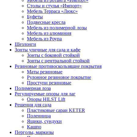
Мебель из ротанга «Импорт»
Столы и стулья «Импорт»
Мебель Терраса «Люкс»
Буфеты
Подвесные кресла
Мебель из полимерной лозы
Мебель из алюминия
Мебель из Роупа
Шезлонги
Зонты уличные для сада и кафе
Зонты с боковой стойкой
Зонты с центральной стойкой
Резиновые противоскользящие покрытия
Маты резиновые
Рулонное резиновое покрытие
Проступи резиновые
Полимерная лоза
Регулируемые опоры для лаг
Опоры HILST Lift
Решения для сада
Пластиковые сараи KETER
Поленница
Ящики, сундуки
Кашпо
Перголы, маркизы