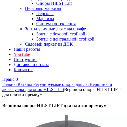
Опоры HILST Lift
Перголы, маркизы
Перголы
Маркизы
Система остекления
Зонты уличные для сада и кафе
Зонты с боковой стойкой
Зонты с центральной стойкой
Садовый паркет из ДПК
Наши работы
YouTube
Инструкция
Доставка и оплата
Контакты
Прайс
0
Главная
Каталог
Регулируемые опоры для лаг
Вершины и
аксессуары для опор HILST Lift
Вершина опоры HILST LIFT
для плитки премиум
Вершина опоры HILST LIFT для плитки премиум