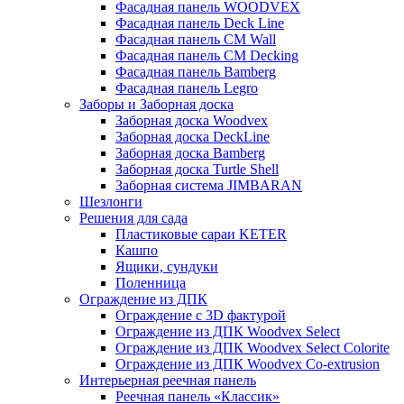
Фасадная панель WOODVEX
Фасадная панель Deck Line
Фасадная панель CM Wall
Фасадная панель CM Decking
Фасадная панель Bamberg
Фасадная панель Legro
Заборы и Заборная доска
Заборная доска Woodvex
Заборная доска DeckLine
Заборная доска Bamberg
Заборная доска Turtle Shell
Заборная система JIMBARAN
Шезлонги
Решения для сада
Пластиковые сараи KETER
Кашпо
Ящики, сундуки
Поленница
Ограждение из ДПК
Ограждение с 3D фактурой
Ограждение из ДПК Woodvex Select
Ограждение из ДПК Woodvex Select Colorite
Ограждение из ДПК Woodvex Co-extrusion
Интерьерная реечная панель
Реечная панель «Классик»