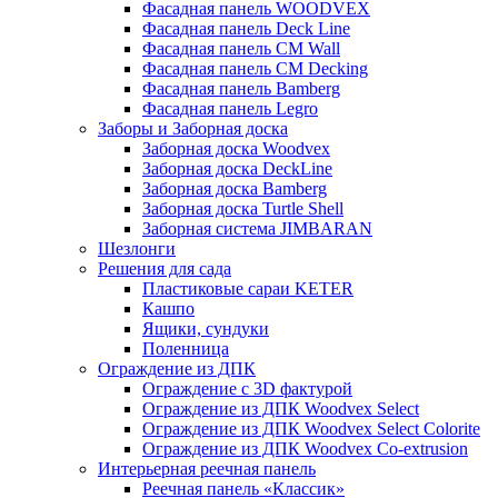
Фасадная панель WOODVEX
Фасадная панель Deck Line
Фасадная панель CM Wall
Фасадная панель CM Decking
Фасадная панель Bamberg
Фасадная панель Legro
Заборы и Заборная доска
Заборная доска Woodvex
Заборная доска DeckLine
Заборная доска Bamberg
Заборная доска Turtle Shell
Заборная система JIMBARAN
Шезлонги
Решения для сада
Пластиковые сараи KETER
Кашпо
Ящики, сундуки
Поленница
Ограждение из ДПК
Ограждение с 3D фактурой
Ограждение из ДПК Woodvex Select
Ограждение из ДПК Woodvex Select Colorite
Ограждение из ДПК Woodvex Co-extrusion
Интерьерная реечная панель
Реечная панель «Классик»