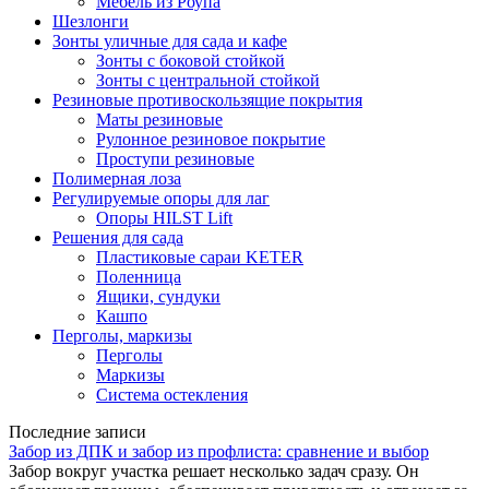
Мебель из Роупа
Шезлонги
Зонты уличные для сада и кафе
Зонты с боковой стойкой
Зонты с центральной стойкой
Резиновые противоскользящие покрытия
Маты резиновые
Рулонное резиновое покрытие
Проступи резиновые
Полимерная лоза
Регулируемые опоры для лаг
Опоры HILST Lift
Решения для сада
Пластиковые сараи KETER
Поленница
Ящики, сундуки
Кашпо
Перголы, маркизы
Перголы
Маркизы
Система остекления
Последние записи
Забор из ДПК и забор из профлиста: сравнение и выбор
Забор вокруг участка решает несколько задач сразу. Он