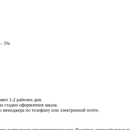
 — 5%
яют 1-2 рабочих дня.
на стадии оформления заказа.
го менеджера по телефону или электронной почте.
ми партнерами грузоперевозчиками. Водитель привезёт товар то