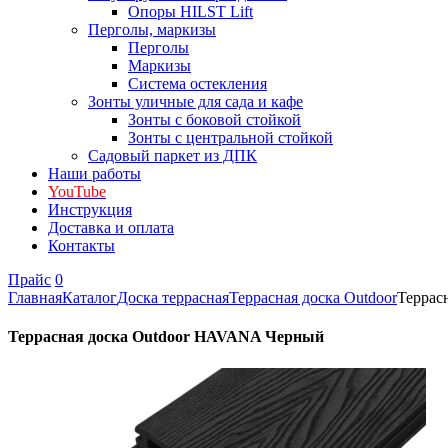
Опоры HILST Lift
Перголы, маркизы
Перголы
Маркизы
Система остекления
Зонты уличные для сада и кафе
Зонты с боковой стойкой
Зонты с центральной стойкой
Садовый паркет из ДПК
Наши работы
YouTube
Инструкция
Доставка и оплата
Контакты
Прайс
0
Главная
Каталог
Доска террасная
Террасная доска Outdoor
Террас
Террасная доска Outdoor HAVANA Черный