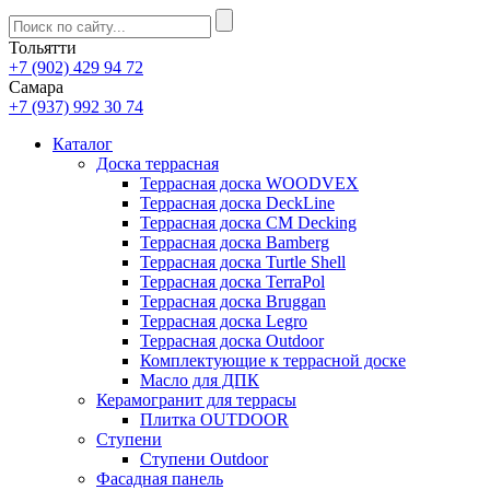
Тольятти
+7 (902) 429 94 72
Самара
+7 (937) 992 30 74
Каталог
Доска террасная
Террасная доска WOODVEX
Террасная доска DeckLine
Террасная доска CM Decking
Террасная доска Bamberg
Террасная доска Turtle Shell
Террасная доска TerraPol
Террасная доска Bruggan
Террасная доска Legro
Террасная доска Outdoor
Комплектующие к террасной доске
Масло для ДПК
Керамогранит для террасы
Плитка OUTDOOR
Ступени
Ступени Outdoor
Фасадная панель