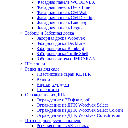
Фасадная панель WOODVEX
Фасадная панель Deck Line
Фасадная панель CM Wall
Фасадная панель CM Decking
Фасадная панель Bamberg
Фасадная панель Legro
Заборы и Заборная доска
Заборная доска Woodvex
Заборная доска DeckLine
Заборная доска Bamberg
Заборная доска Turtle Shell
Заборная система JIMBARAN
Шезлонги
Решения для сада
Пластиковые сараи KETER
Кашпо
Ящики, сундуки
Поленница
Ограждение из ДПК
Ограждение с 3D фактурой
Ограждение из ДПК Woodvex Select
Ограждение из ДПК Woodvex Select Colorite
Ограждение из ДПК Woodvex Co-extrusion
Интерьерная реечная панель
Реечная панель «Классик»