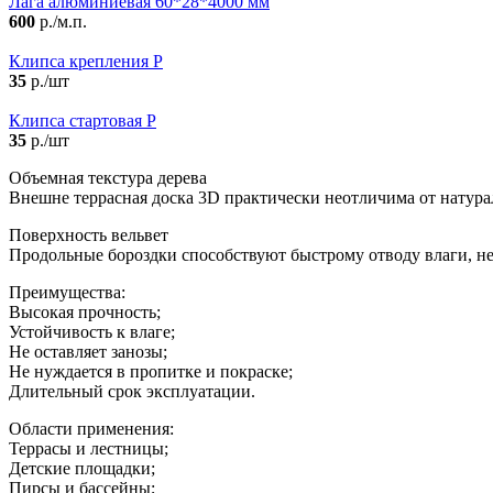
Лага алюминиевая 60*28*4000 мм
600
р./м.п.
Клипса крепления P
35
р./шт
Клипса стартовая P
35
р./шт
Объемная текстура дерева
Внешне террасная доска 3D практически неотличима от натура
Поверхность вельвет
Продольные бороздки способствуют быстрому отводу влаги, н
Преимущества:
Высокая прочность;
Устойчивость к влаге;
Не оставляет занозы;
Не нуждается в пропитке и покраске;
Длительный срок эксплуатации.
Области применения:
Террасы и лестницы;
Детские площадки;
Пирсы и бассейны;