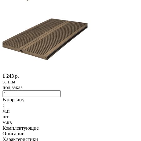
1 243
р.
за п.м
под заказ
В корзину
:
м.п
шт
м.кв
Комплектующие
Описание
Характеристики