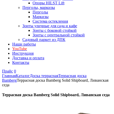
Опоры HILST Lift
Перголы, маркизы
Перголы
Маркизы
Система остекления
Зонты уличные для сада и кафе
Зонты с боковой стойкой
Зонты с центральной стойкой
Садовый паркет из ДПК
Наши работы
YouTube
Инструкция
Доставка и оплата
Контакты
Прайс
0
Главная
Каталог
Доска террасная
Террасная доска
Bamberg
Террасная доска Bamberg Solid Shipboard, Ливанская
седа
Террасная доска Bamberg Solid Shipboard, Ливанская седа