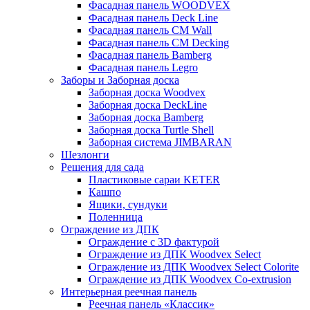
Фасадная панель WOODVEX
Фасадная панель Deck Line
Фасадная панель CM Wall
Фасадная панель CM Decking
Фасадная панель Bamberg
Фасадная панель Legro
Заборы и Заборная доска
Заборная доска Woodvex
Заборная доска DeckLine
Заборная доска Bamberg
Заборная доска Turtle Shell
Заборная система JIMBARAN
Шезлонги
Решения для сада
Пластиковые сараи KETER
Кашпо
Ящики, сундуки
Поленница
Ограждение из ДПК
Ограждение с 3D фактурой
Ограждение из ДПК Woodvex Select
Ограждение из ДПК Woodvex Select Colorite
Ограждение из ДПК Woodvex Co-extrusion
Интерьерная реечная панель
Реечная панель «Классик»