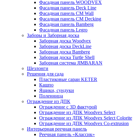
Фасадная панель WOODVEX
Фасадная панель Deck Line
Фасадная панель CM Wall
Фасадная панель CM Decking
Фасадная панель Bamberg
Фасадная панель Legro
Заборы и Заборная доска
Заборная доска Woodvex
Заборная доска DeckLine
Заборная доска Bamberg
Заборная доска Turtle Shell
Заборная система JIMBARAN
Шезлонги
Решения для сада
Пластиковые сараи KETER
Кашпо
Ящики, сундуки
Поленница
Ограждение из ДПК
Ограждение с 3D фактурой
Ограждение из ДПК Woodvex Select
Ограждение из ДПК Woodvex Select Colorite
Ограждение из ДПК Woodvex Co-extrusion
Интерьерная реечная панель
Реечная панель «Классик»