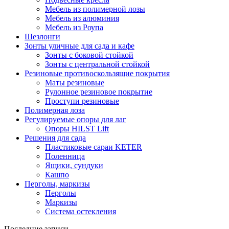
Мебель из полимерной лозы
Мебель из алюминия
Мебель из Роупа
Шезлонги
Зонты уличные для сада и кафе
Зонты с боковой стойкой
Зонты с центральной стойкой
Резиновые противоскользящие покрытия
Маты резиновые
Рулонное резиновое покрытие
Проступи резиновые
Полимерная лоза
Регулируемые опоры для лаг
Опоры HILST Lift
Решения для сада
Пластиковые сараи KETER
Поленница
Ящики, сундуки
Кашпо
Перголы, маркизы
Перголы
Маркизы
Система остекления
Последние записи