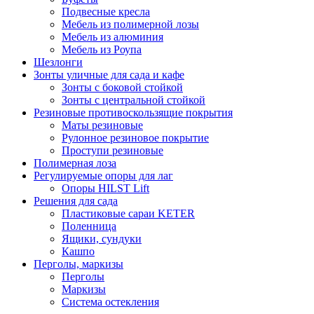
Подвесные кресла
Мебель из полимерной лозы
Мебель из алюминия
Мебель из Роупа
Шезлонги
Зонты уличные для сада и кафе
Зонты с боковой стойкой
Зонты с центральной стойкой
Резиновые противоскользящие покрытия
Маты резиновые
Рулонное резиновое покрытие
Проступи резиновые
Полимерная лоза
Регулируемые опоры для лаг
Опоры HILST Lift
Решения для сада
Пластиковые сараи KETER
Поленница
Ящики, сундуки
Кашпо
Перголы, маркизы
Перголы
Маркизы
Система остекления