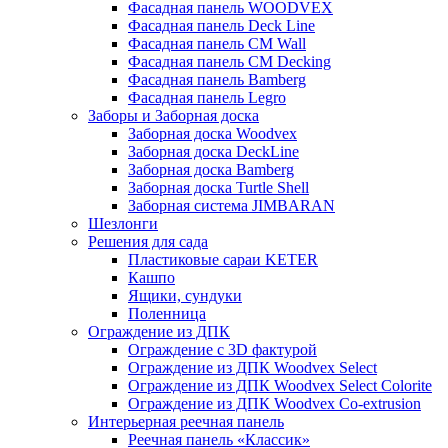
Фасадная панель WOODVEX
Фасадная панель Deck Line
Фасадная панель CM Wall
Фасадная панель CM Decking
Фасадная панель Bamberg
Фасадная панель Legro
Заборы и Заборная доска
Заборная доска Woodvex
Заборная доска DeckLine
Заборная доска Bamberg
Заборная доска Turtle Shell
Заборная система JIMBARAN
Шезлонги
Решения для сада
Пластиковые сараи KETER
Кашпо
Ящики, сундуки
Поленница
Ограждение из ДПК
Ограждение с 3D фактурой
Ограждение из ДПК Woodvex Select
Ограждение из ДПК Woodvex Select Colorite
Ограждение из ДПК Woodvex Co-extrusion
Интерьерная реечная панель
Реечная панель «Классик»