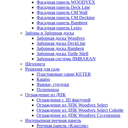
Фасадная панель WOODVEX
Фасадная панель Deck Line
Фасадная панель CM Wall
Фасадная панель CM Decking
Фасадная панель Bamberg
Фасадная панель Legro
Заборы и Заборная доска
Заборная доска Woodvex
Заборная доска DeckLine
Заборная доска Bamberg
Заборная доска Turtle Shell
Заборная система JIMBARAN
Шезлонги
Решения для сада
Пластиковые сараи KETER
Кашпо
Ящики, сундуки
Поленница
Ограждение из ДПК
Ограждение с 3D фактурой
Ограждение из ДПК Woodvex Select
Ограждение из ДПК Woodvex Select Colorite
Ограждение из ДПК Woodvex Co-extrusion
Интерьерная реечная панель
Реечная панель «Классик»