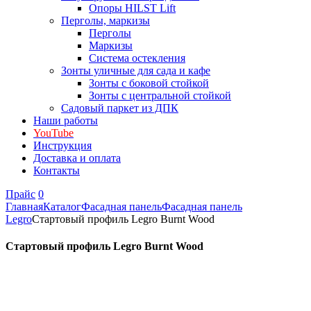
Опоры HILST Lift
Перголы, маркизы
Перголы
Маркизы
Система остекления
Зонты уличные для сада и кафе
Зонты с боковой стойкой
Зонты с центральной стойкой
Садовый паркет из ДПК
Наши работы
YouTube
Инструкция
Доставка и оплата
Контакты
Прайс
0
Главная
Каталог
Фасадная панель
Фасадная панель
Legro
Стартовый профиль Legro Burnt Wood
Стартовый профиль Legro Burnt Wood