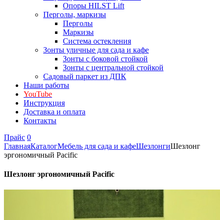
Опоры HILST Lift
Перголы, маркизы
Перголы
Маркизы
Система остекления
Зонты уличные для сада и кафе
Зонты с боковой стойкой
Зонты с центральной стойкой
Садовый паркет из ДПК
Наши работы
YouTube
Инструкция
Доставка и оплата
Контакты
Прайс
0
Главная
Каталог
Мебель для сада и кафе
Шезлонги
Шезлонг
эргономичный Pacific
Шезлонг эргономичный Pacific