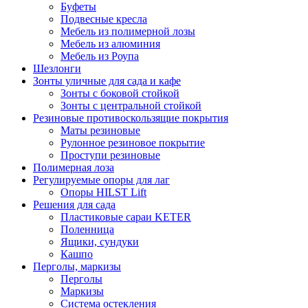
Буфеты
Подвесные кресла
Мебель из полимерной лозы
Мебель из алюминия
Мебель из Роупа
Шезлонги
Зонты уличные для сада и кафе
Зонты с боковой стойкой
Зонты с центральной стойкой
Резиновые противоскользящие покрытия
Маты резиновые
Рулонное резиновое покрытие
Проступи резиновые
Полимерная лоза
Регулируемые опоры для лаг
Опоры HILST Lift
Решения для сада
Пластиковые сараи KETER
Поленница
Ящики, сундуки
Кашпо
Перголы, маркизы
Перголы
Маркизы
Система остекления