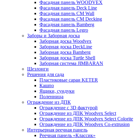
Фасадная панель WOODVEX
Фасадная панель Deck Line
Фасадная панель CM Wall
Фасадная панель CM Decking
Фасадная панель Bamberg
Фасадная панель Legro
Заборы и Заборная доска
Заборная доска Woodvex
Заборная доска DeckLine
Заборная доска Bamberg
Заборная доска Turtle Shell
Заборная система JIMBARAN
Шезлонги
Решения для сада
Пластиковые сараи KETER
Кашпо
Ящики, сундуки
Поленница
Ограждение из ДПК
Ограждение с 3D фактурой
Ограждение из ДПК Woodvex Select
Ограждение из ДПК Woodvex Select Colorite
Ограждение из ДПК Woodvex Co-extrusion
Интерьерная реечная панель
Реечная панель «Классик»