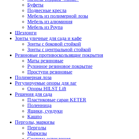
Буфеты
Подвесные кресла
Мебель из полимерной лозы
Мебель из алюминия
Мебель из Роупа
Шезлонги
Зонты уличные для сада и кафе
Зонты с боковой стойкой
Зонты с центральной стойкой
Резиновые противоскользящие покрытия
Маты резиновые
Рулонное резиновое покрытие
Проступи резиновые
Полимерная лоза
Регулируемые опоры для лаг
Опоры HILST Lift
Решения для сада
Пластиковые сараи KETER
Поленница
Ящики, сундуки
Кашпо
Перголы, маркизы
Перголы
Маркизы
Система остекления