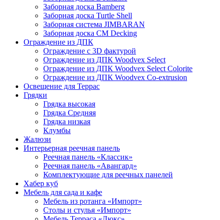
Заборная доска Bamberg
Заборная доска Turtle Shell
Заборная система JIMBARAN
Заборная доска CM Decking
Ограждение из ДПК
Ограждение с 3D фактурой
Ограждение из ДПК Woodvex Select
Ограждение из ДПК Woodvex Select Colorite
Ограждение из ДПК Woodvex Co-extrusion
Освещение для Террас
Грядки
Грядка высокая
Грядка Средняя
Грядка низкая
Клумбы
Жалюзи
Интерьерная реечная панель
Реечная панель «Классик»
Реечная панель «Авангард»
Комплектующие для реечных панелей
Хабер куб
Мебель для сада и кафе
Мебель из ротанга «Импорт»
Столы и стулья «Импорт»
Мебель Терраса «Люкс»