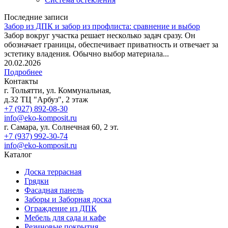
Последние записи
Забор из ДПК и забор из профлиста: сравнение и выбор
Забор вокруг участка решает несколько задач сразу. Он
обозначает границы, обеспечивает приватность и отвечает за
эстетику владения. Обычно выбор материала...
20.02.2026
Подробнее
Контакты
г. Тольятти, ул. Коммунальная,
д.32 ТЦ "Арбуз", 2 этаж
+7 (927) 892-08-30
info@eko-komposit.ru
г. Самара, ул. Солнечная 60, 2 эт.
+7 (937) 992-30-74
info@eko-komposit.ru
Каталог
Доска террасная
Грядки
Фасадная панель
Заборы и Заборная доска
Ограждение из ДПК
Мебель для сада и кафе
Резиновые покрытия