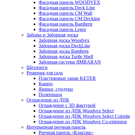
Фасадная панель WOODVEX
Фасадная панель Deck Line
Фасадная панель CM Wall
Фасадная панель CM Decking
Фасадная панель Bamberg
Фасадная панель Legro
Заборы и Заборная доска
Заборная доска Woodvex
Заборная доска DeckLine
Заборная доска Bamberg
Заборная доска Turtle Shell
Заборная система JIMBARAN
Шезлонги
Решения для сада
Пластиковые сараи KETER
Кашпо
Ящики, сундуки
Поленница
Ограждение из ДПК
Ограждение с 3D фактурой
Ограждение из ДПК Woodvex Select
Ограждение из ДПК Woodvex Select Colorite
Ограждение из ДПК Woodvex Co-extrusion
Интерьерная реечная панель
Реечная панель «Классик»