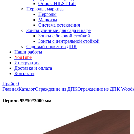
Опоры HILST Lift
Перголы, маркизы
Перголы
Маркизы
Система остекления
Зонты уличные для сада и кафе
Зонты с боковой стойкой
Зонты с центральной стойкой
Садовый паркет из ДПК
Наши работы
YouTube
Инструкция
Доставка и оплата
Контакты
Прайс
0
Главная
Каталог
Ограждение из ДПК
Ограждение из ДПК Woodvex
Перило 95*50*3000 мм