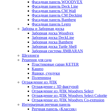
Фасадная панель WOODVEX
Фасадная панель Deck Line
Фасадная панель CM Wall
Фасадная панель CM Decking
Фасадная панель Bamberg
Фасадная панель Legro
Заборы и Заборная доска
Заборная доска Woodvex
Заборная доска DeckLine
Заборная доска Bamberg
Заборная доска Turtle Shell
Заборная система JIMBARAN
Шезлонги
Решения для сада
Пластиковые сараи KETER
Кашпо
Ящики, сундуки
Поленница
Ограждение из ДПК
Ограждение с 3D фактурой
Ограждение из ДПК Woodvex Select
Ограждение из ДПК Woodvex Select Colorite
Ограждение из ДПК Woodvex Co-extrusion
Интерьерная реечная панель
Реечная панель «Классик»