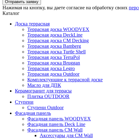
Нажимая на кнопку, вы даете согласие на обработку своих
перс
Каталог
Доска террасная
Террасная доска WOODVEX
Террасная доска DeckLine
Террасная доска CM Decking
Террасная доска Bamberg
Террасная доска Turtle Shell
Террасная доска TerraPol
Террасная доска Bruggan
Террасная доска Legro
Террасная доска Outdoor
Комплектующие к террасной доске
Масло для ДПК
Керамогранит для террасы
Плитка OUTDOOR
Ступени
Ступени Outdoor
Фасадная панель
Фасадная панель WOODVEX
Фасадная панель Deck Line
Фасадная панель CM Wall
Аксессуары для CM Wall