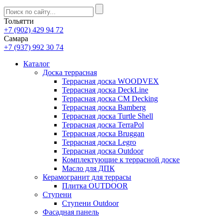
Тольятти
+7 (902) 429 94 72
Самара
+7 (937) 992 30 74
Каталог
Доска террасная
Террасная доска WOODVEX
Террасная доска DeckLine
Террасная доска CM Decking
Террасная доска Bamberg
Террасная доска Turtle Shell
Террасная доска TerraPol
Террасная доска Bruggan
Террасная доска Legro
Террасная доска Outdoor
Комплектующие к террасной доске
Масло для ДПК
Керамогранит для террасы
Плитка OUTDOOR
Ступени
Ступени Outdoor
Фасадная панель