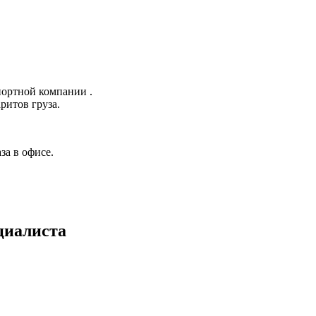
портной компании .
ритов груза.
а в офисе.
циалиста