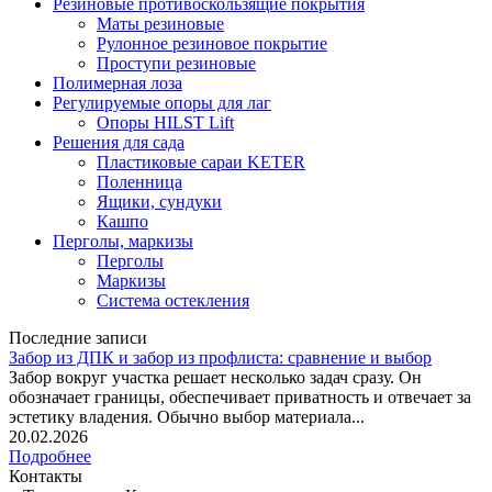
Резиновые противоскользящие покрытия
Маты резиновые
Рулонное резиновое покрытие
Проступи резиновые
Полимерная лоза
Регулируемые опоры для лаг
Опоры HILST Lift
Решения для сада
Пластиковые сараи KETER
Поленница
Ящики, сундуки
Кашпо
Перголы, маркизы
Перголы
Маркизы
Система остекления
Последние записи
Забор из ДПК и забор из профлиста: сравнение и выбор
Забор вокруг участка решает несколько задач сразу. Он
обозначает границы, обеспечивает приватность и отвечает за
эстетику владения. Обычно выбор материала...
20.02.2026
Подробнее
Контакты