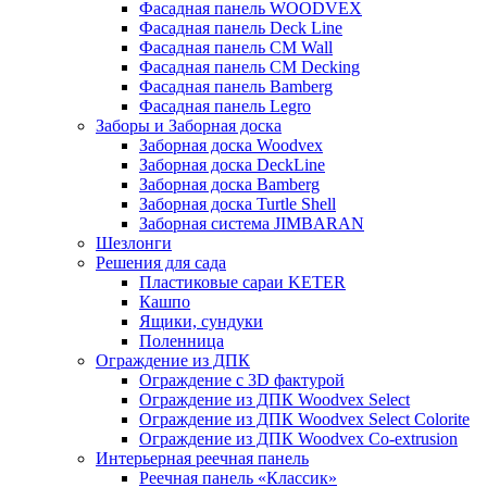
Фасадная панель WOODVEX
Фасадная панель Deck Line
Фасадная панель CM Wall
Фасадная панель CM Decking
Фасадная панель Bamberg
Фасадная панель Legro
Заборы и Заборная доска
Заборная доска Woodvex
Заборная доска DeckLine
Заборная доска Bamberg
Заборная доска Turtle Shell
Заборная система JIMBARAN
Шезлонги
Решения для сада
Пластиковые сараи KETER
Кашпо
Ящики, сундуки
Поленница
Ограждение из ДПК
Ограждение с 3D фактурой
Ограждение из ДПК Woodvex Select
Ограждение из ДПК Woodvex Select Colorite
Ограждение из ДПК Woodvex Co-extrusion
Интерьерная реечная панель
Реечная панель «Классик»