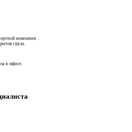
портной компании .
ритов груза.
а в офисе.
циалиста