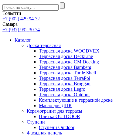
Тольятти
+7 (902) 429 94 72
Самара
+7 (937) 992 30 74
Каталог
Доска террасная
Террасная доска WOODVEX
Террасная доска DeckLine
Террасная доска CM Decking
Террасная доска Bamberg
Террасная доска Turtle Shell
Террасная доска TerraPol
Террасная доска Bruggan
Террасная доска Legro
Террасная доска Outdoor
Комплектующие к террасной доске
Масло для ДПК
Керамогранит для террасы
Плитка OUTDOOR
Ступени
Ступени Outdoor
Фасадная панель