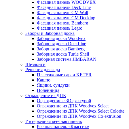
Фасадная панель WOODVEX
Фасадная панель Deck Line
Фасадная панель CM Wall
Фасадная панель CM Decking
Фасадная панель Bamberg
Фасадная панель Legro
Заборы и Заборная доска
Заборная доска Woodvex
Заборная доска DeckLine
Заборная доска Bamberg
Заборная доска Turtle Shell
Заборная система JIMBARAN
Шезлонги
Решения для сада
Пластиковые сараи KETER
Кашпо
Ящики, сундуки
Поленница
Ограждение из ДПК
Ограждение с 3D фактурой
Ограждение из ДПК Woodvex Select
Ограждение из ДПК Woodvex Select Colorite
Ограждение из ДПК Woodvex Co-extrusion
Интерьерная реечная панель
Реечная панель «Классик»