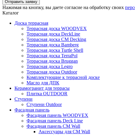
Нажимая на кнопку, вы даете согласие на обработку своих
перс
Каталог
Доска террасная
Террасная доска WOODVEX
Террасная доска DeckLine
Террасная доска CM Decking
Террасная доска Bamberg
Террасная доска Turtle Shell
Террасная доска TerraPol
Террасная доска Bruggan
Террасная доска Legro
Террасная доска Outdoor
Комплектующие к террасной доске
Масло для ДПК
Керамогранит для террасы
Плитка OUTDOOR
Ступени
Ступени Outdoor
Фасадная панель
Фасадная панель WOODVEX
Фасадная панель Deck Line
Фасадная панель CM Wall
Аксессуары для CM Wall