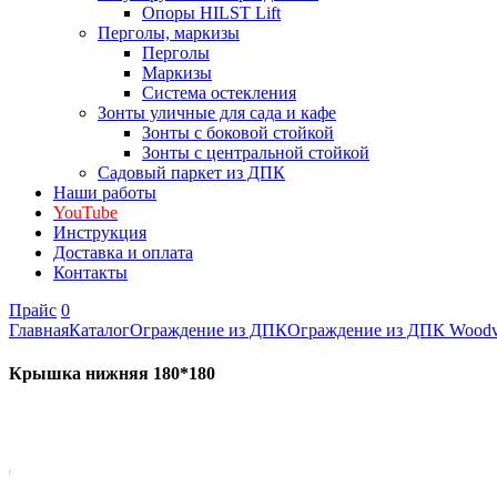
Опоры HILST Lift
Перголы, маркизы
Перголы
Маркизы
Система остекления
Зонты уличные для сада и кафе
Зонты с боковой стойкой
Зонты с центральной стойкой
Садовый паркет из ДПК
Наши работы
YouTube
Инструкция
Доставка и оплата
Контакты
Прайс
0
Главная
Каталог
Ограждение из ДПК
Ограждение из ДПК Woodvex
Крышка нижняя 180*180