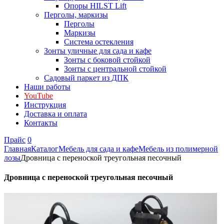
Опоры HILST Lift
Перголы, маркизы
Перголы
Маркизы
Система остекления
Зонты уличные для сада и кафе
Зонты с боковой стойкой
Зонты с центральной стойкой
Садовый паркет из ДПК
Наши работы
YouTube
Инструкция
Доставка и оплата
Контакты
Прайс
0
Главная
Каталог
Мебель для сада и кафе
Мебель из полимерной
лозы
Дровница с переноской треугольная песочный
Дровница с переноской треугольная песочный