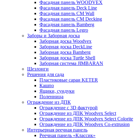
Фасадная панель WOODVEX
Фасадная панель Deck Line
Фасадная панель CM Wall
Фасадная панель CM Decking
Фасадная панель Bamberg
Фасадная панель Legro
Заборы и Заборная доска
Заборная доска Woodvex
Заборная доска DeckLine
Заборная доска Bamberg
Заборная доска Turtle Shell
Заборная система JIMBARAN
Шезлонги
Решения для сада
Пластиковые сараи KETER
Кашпо
Ящики, сундуки
Поленница
Ограждение из ДПК
Ограждение с 3D фактурой
Ограждение из ДПК Woodvex Select
Ограждение из ДПК Woodvex Select Colorite
Ограждение из ДПК Woodvex Co-extrusion
Интерьерная реечная панель
Реечная панель «Классик»