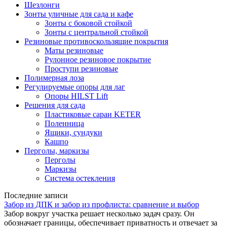
Шезлонги
Зонты уличные для сада и кафе
Зонты с боковой стойкой
Зонты с центральной стойкой
Резиновые противоскользящие покрытия
Маты резиновые
Рулонное резиновое покрытие
Проступи резиновые
Полимерная лоза
Регулируемые опоры для лаг
Опоры HILST Lift
Решения для сада
Пластиковые сараи KETER
Поленница
Ящики, сундуки
Кашпо
Перголы, маркизы
Перголы
Маркизы
Система остекления
Последние записи
Забор из ДПК и забор из профлиста: сравнение и выбор
Забор вокруг участка решает несколько задач сразу. Он
обозначает границы, обеспечивает приватность и отвечает за