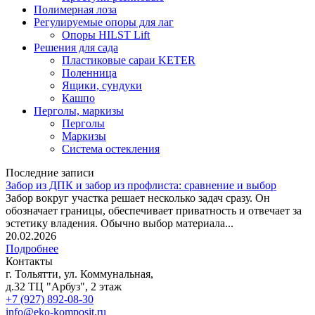
Полимерная лоза
Регулируемые опоры для лаг
Опоры HILST Lift
Решения для сада
Пластиковые сараи KETER
Поленница
Ящики, сундуки
Кашпо
Перголы, маркизы
Перголы
Маркизы
Система остекления
Последние записи
Забор из ДПК и забор из профлиста: сравнение и выбор
Забор вокруг участка решает несколько задач сразу. Он
обозначает границы, обеспечивает приватность и отвечает за
эстетику владения. Обычно выбор материала...
20.02.2026
Подробнее
Контакты
г. Тольятти, ул. Коммунальная,
д.32 ТЦ "Арбуз", 2 этаж
+7 (927) 892-08-30
info@eko-komposit.ru