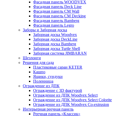
Фасадная панель WOODVEX
Фасадная панель Deck Line
Фасадная панель CM Wall
Фасадная панель CM Decking
Фасадная панель Bamberg
Фасадная панель Legro
Заборы и Заборная доска
Заборная доска Woodvex
Заборная доска DeckLine
Заборная доска Bamberg
Заборная доска Turtle Shell
Заборная система JIMBARAN
Шезлонги
Решения для сада
Пластиковые сараи KETER
Кашпо
Ящики, сундуки
Поленница
Ограждение из ДПК
Ограждение с 3D фактурой
Ограждение из ДПК Woodvex Select
Ограждение из ДПК Woodvex Select Colorite
Ограждение из ДПК Woodvex Co-extrusion
Интерьерная реечная панель
Реечная панель «Классик»