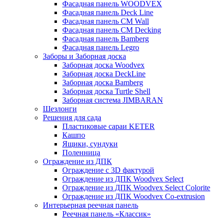
Фасадная панель WOODVEX
Фасадная панель Deck Line
Фасадная панель CM Wall
Фасадная панель CM Decking
Фасадная панель Bamberg
Фасадная панель Legro
Заборы и Заборная доска
Заборная доска Woodvex
Заборная доска DeckLine
Заборная доска Bamberg
Заборная доска Turtle Shell
Заборная система JIMBARAN
Шезлонги
Решения для сада
Пластиковые сараи KETER
Кашпо
Ящики, сундуки
Поленница
Ограждение из ДПК
Ограждение с 3D фактурой
Ограждение из ДПК Woodvex Select
Ограждение из ДПК Woodvex Select Colorite
Ограждение из ДПК Woodvex Co-extrusion
Интерьерная реечная панель
Реечная панель «Классик»