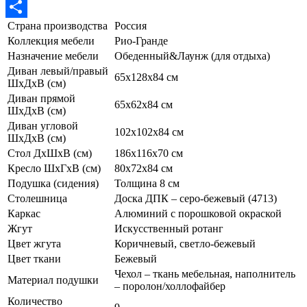
Страна производства
Россия
Отправить
Коллекция мебели
Рио-Гранде
Назначение мебели
Обеденный&Лаунж (для отдыха)
Диван левый/правый
65х128х84 см
ШхДхВ (см)
Диван прямой
65х62х84 см
ШхДхВ (см)
Диван угловой
102х102х84 см
ШхДхВ (см)
Стол ДхШхВ (см)
186х116х70 см
Кресло ШхГхВ (см)
80х72х84 см
Подушка (сидения)
Толщина 8 см
Столешница
Доска ДПК – серо-бежевый (4713)
Каркас
Алюминий с порошковой окраской
Жгут
Искусственный ротанг
Цвет жгута
Коричневый, светло-бежевый
Цвет ткани
Бежевый
Чехол – ткань мебельная, наполнитель
Материал подушки
– поролон/холлофайбер
Количество