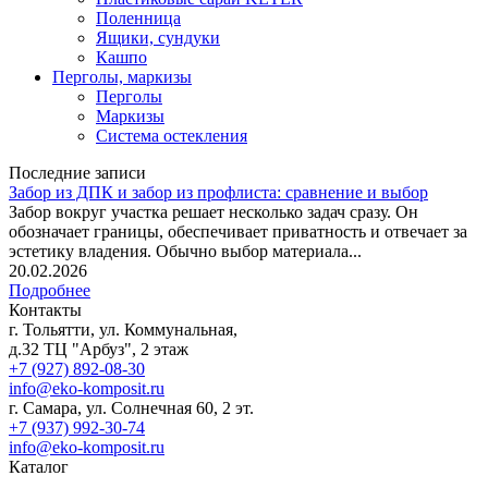
Поленница
Ящики, сундуки
Кашпо
Перголы, маркизы
Перголы
Маркизы
Система остекления
Последние записи
Забор из ДПК и забор из профлиста: сравнение и выбор
Забор вокруг участка решает несколько задач сразу. Он
обозначает границы, обеспечивает приватность и отвечает за
эстетику владения. Обычно выбор материала...
20.02.2026
Подробнее
Контакты
г. Тольятти, ул. Коммунальная,
д.32 ТЦ "Арбуз", 2 этаж
+7 (927) 892-08-30
info@eko-komposit.ru
г. Самара, ул. Солнечная 60, 2 эт.
+7 (937) 992-30-74
info@eko-komposit.ru
Каталог