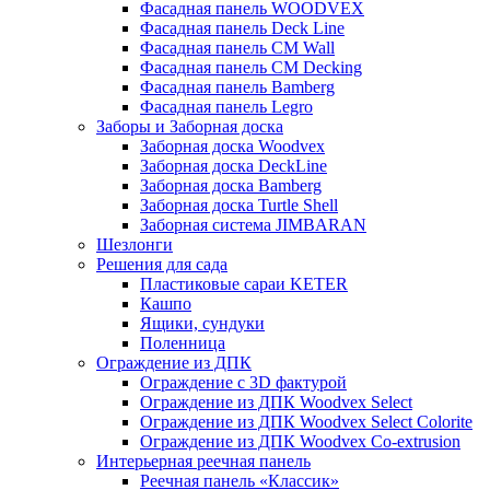
Фасадная панель WOODVEX
Фасадная панель Deck Line
Фасадная панель CM Wall
Фасадная панель CM Decking
Фасадная панель Bamberg
Фасадная панель Legro
Заборы и Заборная доска
Заборная доска Woodvex
Заборная доска DeckLine
Заборная доска Bamberg
Заборная доска Turtle Shell
Заборная система JIMBARAN
Шезлонги
Решения для сада
Пластиковые сараи KETER
Кашпо
Ящики, сундуки
Поленница
Ограждение из ДПК
Ограждение с 3D фактурой
Ограждение из ДПК Woodvex Select
Ограждение из ДПК Woodvex Select Colorite
Ограждение из ДПК Woodvex Co-extrusion
Интерьерная реечная панель
Реечная панель «Классик»