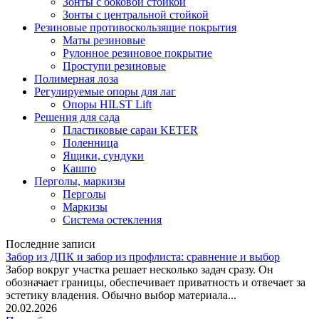
Зонты с боковой стойкой
Зонты с центральной стойкой
Резиновые противоскользящие покрытия
Маты резиновые
Рулонное резиновое покрытие
Проступи резиновые
Полимерная лоза
Регулируемые опоры для лаг
Опоры HILST Lift
Решения для сада
Пластиковые сараи KETER
Поленница
Ящики, сундуки
Кашпо
Перголы, маркизы
Перголы
Маркизы
Система остекления
Последние записи
Забор из ДПК и забор из профлиста: сравнение и выбор
Забор вокруг участка решает несколько задач сразу. Он
обозначает границы, обеспечивает приватность и отвечает за
эстетику владения. Обычно выбор материала...
20.02.2026