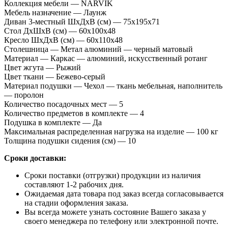
Коллекция мебели —
NARVIK
Отправить
Мебель назначение —
Лаунж
Диван 3-местный ШхДхВ (см) —
75х195х71
Стол ДхШхВ (см) —
60х100х48
Кресло ШхДхВ (см) —
60х110х48
Столешница —
Метал алюминий — черный матовый
Материал —
Каркас — алюминий, искусственный ротанг
Цвет жгута —
Рыжий
Цвет ткани —
Бежево-серый
Материал подушки —
Чехол — ткань мебельная, наполнитель
— поролон
Количество посадочных мест —
5
Количество предметов в комплекте —
4
Подушка в комплекте —
Да
Максимальная распределенная нагрузка на изделие —
100 кг
Толщина подушки сидения (см) —
10
Сроки доставки:
Сроки поставки (отгрузки) продукции из наличия
составляют 1-2 рабочих дня.
Ожидаемая дата товара под заказ всегда согласовывается
на стадии оформления заказа.
Вы всегда можете узнать состояние Вашего заказа у
своего менеджера по телефону или электронной почте.