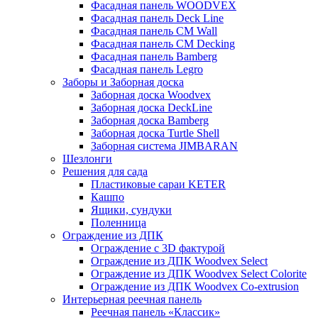
Фасадная панель WOODVEX
Фасадная панель Deck Line
Фасадная панель CM Wall
Фасадная панель CM Decking
Фасадная панель Bamberg
Фасадная панель Legro
Заборы и Заборная доска
Заборная доска Woodvex
Заборная доска DeckLine
Заборная доска Bamberg
Заборная доска Turtle Shell
Заборная система JIMBARAN
Шезлонги
Решения для сада
Пластиковые сараи KETER
Кашпо
Ящики, сундуки
Поленница
Ограждение из ДПК
Ограждение с 3D фактурой
Ограждение из ДПК Woodvex Select
Ограждение из ДПК Woodvex Select Colorite
Ограждение из ДПК Woodvex Co-extrusion
Интерьерная реечная панель
Реечная панель «Классик»