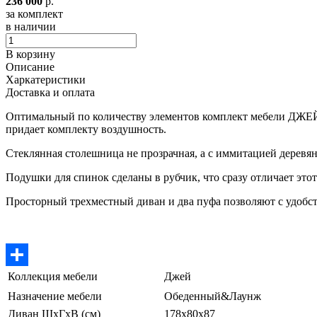
236 000
р.
за комплект
в наличии
В корзину
Описание
Харкатеристики
Доставка и оплата
Оптимальный по количеству элементов комплект мебели ДЖЕЙ 
придает комплекту воздушность.
Стеклянная столешница не прозрачная, а с иммитацией деревян
Подушки для спинок сделаны в рубчик, что сразу отличает эт
Просторный трехместный диван и два пуфа позволяют с удобст
Коллекция мебели
Джей
Отправить
Назначение мебели
Обеденный&Лаунж
Диван ШхГхВ (см)
178х80х87