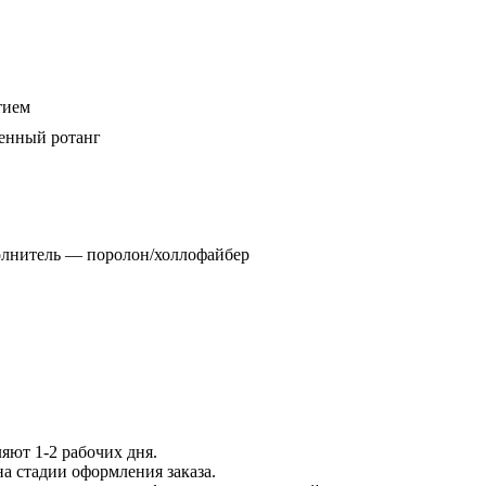
тием
енный ротанг
олнитель — поролон/холлофайбер
яют 1-2 рабочих дня.
на стадии оформления заказа.