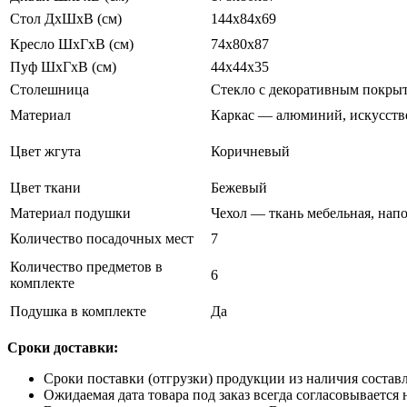
Стол ДхШхВ (см)
144х84х69
Кресло ШхГхВ (см)
74х80х87
Пуф ШхГхВ (см)
44х44х35
Столешница
Стекло с декоративным покры
Материал
Каркас — алюминий, искусств
Цвет жгута
Коричневый
Цвет ткани
Бежевый
Материал подушки
Чехол — ткань мебельная, нап
Количество посадочных мест
7
Количество предметов в
6
комплекте
Подушка в комплекте
Да
Сроки доставки:
Сроки поставки (отгрузки) продукции из наличия составл
Ожидаемая дата товара под заказ всегда согласовывается 