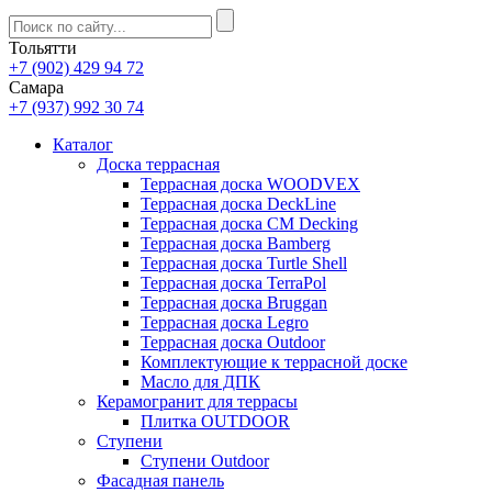
Тольятти
+7 (902) 429 94 72
Самара
+7 (937) 992 30 74
Каталог
Доска террасная
Террасная доска WOODVEX
Террасная доска DeckLine
Террасная доска CM Decking
Террасная доска Bamberg
Террасная доска Turtle Shell
Террасная доска TerraPol
Террасная доска Bruggan
Террасная доска Legro
Террасная доска Outdoor
Комплектующие к террасной доске
Масло для ДПК
Керамогранит для террасы
Плитка OUTDOOR
Ступени
Ступени Outdoor
Фасадная панель