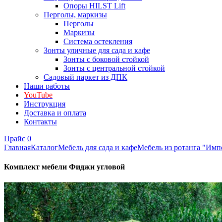
Опоры HILST Lift
Перголы, маркизы
Перголы
Маркизы
Система остекления
Зонты уличные для сада и кафе
Зонты с боковой стойкой
Зонты с центральной стойкой
Садовый паркет из ДПК
Наши работы
YouTube
Инструкция
Доставка и оплата
Контакты
Прайс
0
Главная
Каталог
Мебель для сада и кафе
Мебель из ротанга "Имп
Комплект мебели Фиджи угловой