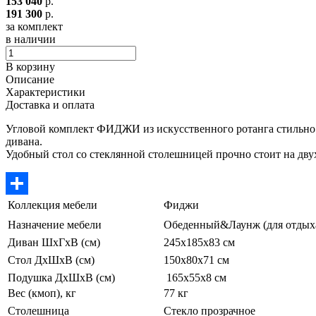
153 040
р.
191 300
р.
за комплект
в наличии
В корзину
Описание
Характеристики
Доставка и оплата
Угловой комплект ФИДЖИ из искусственного ротанга стильно о
дивана.
Удобный стол со стеклянной столешницей прочно стоит на дву
Коллекция мебели
Фиджи
Отправить
Назначение мебели
Обеденный&Лаунж (для отдых
Диван ШхГхВ (см)
245х185х83 см
Стол ДхШхВ (см)
150х80х71 см
Подушка ДхШхВ (см)
165х55х8 см
Вес (кмоп), кг
77 кг
Столешница
Стекло прозрачное