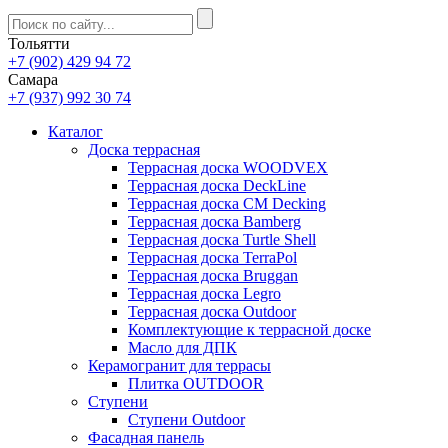
Тольятти
+7 (902) 429 94 72
Самара
+7 (937) 992 30 74
Каталог
Доска террасная
Террасная доска WOODVEX
Террасная доска DeckLine
Террасная доска CM Decking
Террасная доска Bamberg
Террасная доска Turtle Shell
Террасная доска TerraPol
Террасная доска Bruggan
Террасная доска Legro
Террасная доска Outdoor
Комплектующие к террасной доске
Масло для ДПК
Керамогранит для террасы
Плитка OUTDOOR
Ступени
Ступени Outdoor
Фасадная панель