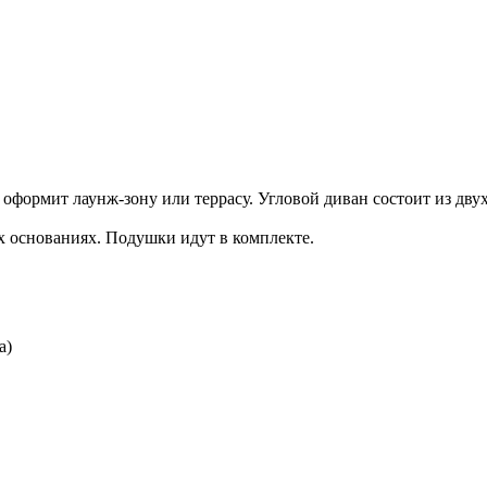
формит лаунж-зону или террасу. Угловой диван состоит из двух
х основаниях. Подушки идут в комплекте.
а)