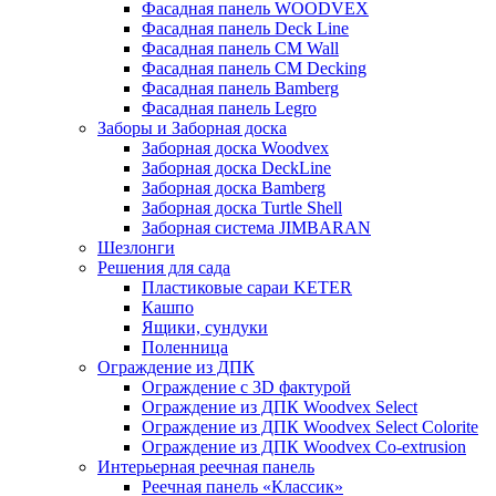
Фасадная панель WOODVEX
Фасадная панель Deck Line
Фасадная панель CM Wall
Фасадная панель CM Decking
Фасадная панель Bamberg
Фасадная панель Legro
Заборы и Заборная доска
Заборная доска Woodvex
Заборная доска DeckLine
Заборная доска Bamberg
Заборная доска Turtle Shell
Заборная система JIMBARAN
Шезлонги
Решения для сада
Пластиковые сараи KETER
Кашпо
Ящики, сундуки
Поленница
Ограждение из ДПК
Ограждение с 3D фактурой
Ограждение из ДПК Woodvex Select
Ограждение из ДПК Woodvex Select Colorite
Ограждение из ДПК Woodvex Co-extrusion
Интерьерная реечная панель
Реечная панель «Классик»