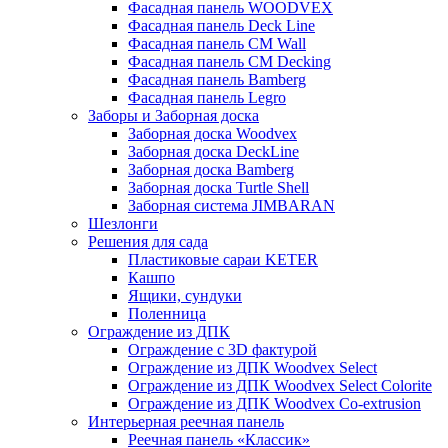
Фасадная панель WOODVEX
Фасадная панель Deck Line
Фасадная панель CM Wall
Фасадная панель CM Decking
Фасадная панель Bamberg
Фасадная панель Legro
Заборы и Заборная доска
Заборная доска Woodvex
Заборная доска DeckLine
Заборная доска Bamberg
Заборная доска Turtle Shell
Заборная система JIMBARAN
Шезлонги
Решения для сада
Пластиковые сараи KETER
Кашпо
Ящики, сундуки
Поленница
Ограждение из ДПК
Ограждение с 3D фактурой
Ограждение из ДПК Woodvex Select
Ограждение из ДПК Woodvex Select Colorite
Ограждение из ДПК Woodvex Co-extrusion
Интерьерная реечная панель
Реечная панель «Классик»