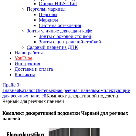
Опоры HILST Lift
Перголы, маркизы
Перголы
Маркизы
Система остекления
Зонты уличные для сада и кафе
Зонты с боковой стойкой
Зонты с центральной стойкой
Садовый паркет из ДПК
Наши работы
YouTube
Инструкция
Доставка и оплата
Контакты
Прайс
0
Главная
Каталог
Интерьерная реечная панель
Комплектующие
для реечных панелей
Комплект декоративной подсветки
Черный для реечных панелей
Комплект декоративной подсветки Черный для реечных
панелей