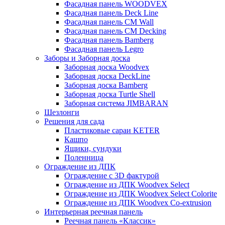
Фасадная панель WOODVEX
Фасадная панель Deck Line
Фасадная панель CM Wall
Фасадная панель CM Decking
Фасадная панель Bamberg
Фасадная панель Legro
Заборы и Заборная доска
Заборная доска Woodvex
Заборная доска DeckLine
Заборная доска Bamberg
Заборная доска Turtle Shell
Заборная система JIMBARAN
Шезлонги
Решения для сада
Пластиковые сараи KETER
Кашпо
Ящики, сундуки
Поленница
Ограждение из ДПК
Ограждение с 3D фактурой
Ограждение из ДПК Woodvex Select
Ограждение из ДПК Woodvex Select Colorite
Ограждение из ДПК Woodvex Co-extrusion
Интерьерная реечная панель
Реечная панель «Классик»