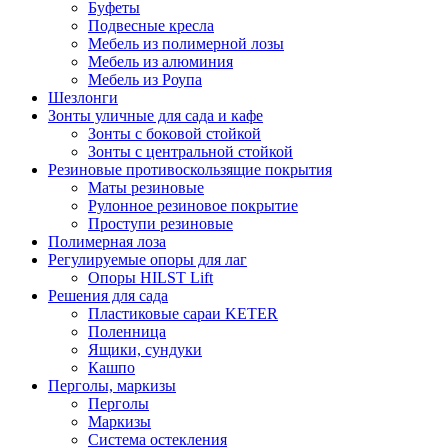
Буфеты
Подвесные кресла
Мебель из полимерной лозы
Мебель из алюминия
Мебель из Роупа
Шезлонги
Зонты уличные для сада и кафе
Зонты с боковой стойкой
Зонты с центральной стойкой
Резиновые противоскользящие покрытия
Маты резиновые
Рулонное резиновое покрытие
Проступи резиновые
Полимерная лоза
Регулируемые опоры для лаг
Опоры HILST Lift
Решения для сада
Пластиковые сараи KETER
Поленница
Ящики, сундуки
Кашпо
Перголы, маркизы
Перголы
Маркизы
Система остекления