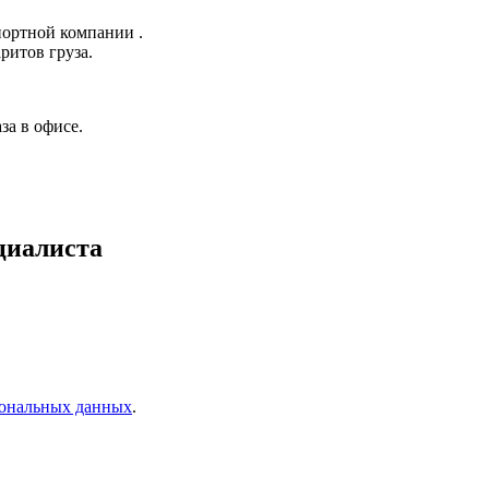
портной компании .
ритов груза.
а в офисе.
циалиста
ональных данных
.