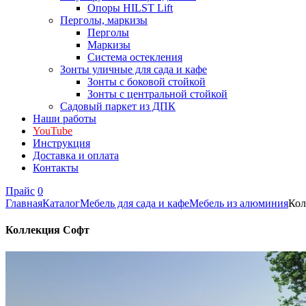
Опоры HILST Lift
Перголы, маркизы
Перголы
Маркизы
Система остекления
Зонты уличные для сада и кафе
Зонты с боковой стойкой
Зонты с центральной стойкой
Садовый паркет из ДПК
Наши работы
YouTube
Инструкция
Доставка и оплата
Контакты
Прайс
0
Главная
Каталог
Мебель для сада и кафе
Мебель из алюминия
Кол
Коллекция Софт