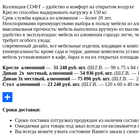
Коллекция СОФТ – удобство и комфорт на открытом воздухе
Кресло способно выдерживать нагрузку в 150 кг.
Срок службы каркаса из алюминия — более 20 лет.
Неоспоримыми преимуществами выбора в пользу мебели из ал
максимальная прочность: мебель выполнена вручную из высок
удобство в эксплуатации: мебель из алюминия гораздо легче, 
требует особого ухода;
современный дизайн, все мебельные изделия, входящие в компл
универсальность: кроме сада и террас данные комплекты устана
мебель устанавливают в кафе, барах и на их открытых площадка
Кресло алюминий
—
31 248 руб. шт.
(Ш.Г.В. — 90 х 75 х 84 с
Диван 2х местный, алюминий
—
54 936 руб. шт.
(Ш.Г.В. — 1
Диван 3х местный, алюминий
—
75 096 руб. шт.
(Ш.Г.В. — 23
Стол алюминий
—
23 240 руб. шт.
(Ш.Г.В. — 120 х 60 х 40 см
Отправить
Сроки доставки:
Сроки поставки (отгрузки) продукции из наличия составл
Ожидаемая дата товара под заказ всегда согласовывается 
Вы всегда можете узнать состояние Вашего заказа у свое