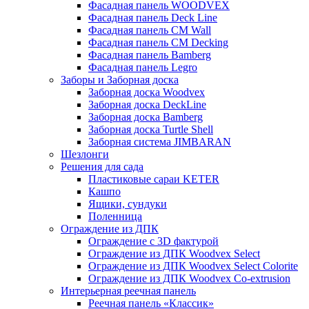
Фасадная панель WOODVEX
Фасадная панель Deck Line
Фасадная панель CM Wall
Фасадная панель CM Decking
Фасадная панель Bamberg
Фасадная панель Legro
Заборы и Заборная доска
Заборная доска Woodvex
Заборная доска DeckLine
Заборная доска Bamberg
Заборная доска Turtle Shell
Заборная система JIMBARAN
Шезлонги
Решения для сада
Пластиковые сараи KETER
Кашпо
Ящики, сундуки
Поленница
Ограждение из ДПК
Ограждение с 3D фактурой
Ограждение из ДПК Woodvex Select
Ограждение из ДПК Woodvex Select Colorite
Ограждение из ДПК Woodvex Co-extrusion
Интерьерная реечная панель
Реечная панель «Классик»