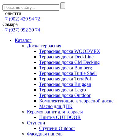
Тольятти
+7 (902) 429 94 72
Самара
+7 (937) 992 30 74
Каталог
Доска террасная
Террасная доска WOODVEX
Террасная доска DeckLine
Террасная доска CM Decking
Террасная доска Bamberg
Террасная доска Turtle Shell
Террасная доска TerraPol
Террасная доска Bruggan
Террасная доска Legro
Террасная доска Outdoor
Комплектующие к террасной доске
Масло для ДПК
Керамогранит для террасы
Плитка OUTDOOR
Ступени
Ступени Outdoor
Фасадная панель