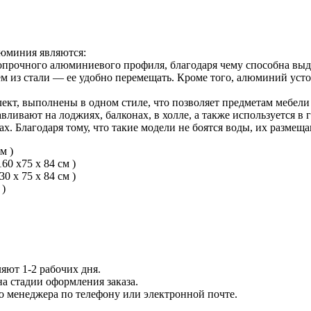
юминия являются:
опрочного алюминиевого профиля, благодаря чему способна выд
чем из стали — ее удобно перемещать. Кроме того, алюминий ус
ект, выполнены в одном стиле, что позволяет предметам мебели
вливают на лоджиях, балконах, в холле, а также используется в 
х. Благодаря тому, что такие модели не боятся воды, их размеща
м )
60 х75 х 84 см )
0 х 75 х 84 см )
 )
яют 1-2 рабочих дня.
на стадии оформления заказа.
го менеджера по телефону или электронной почте.