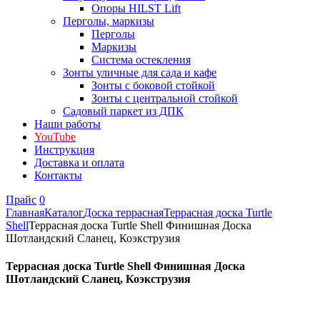
Опоры HILST Lift
Перголы, маркизы
Перголы
Маркизы
Система остекления
Зонты уличные для сада и кафе
Зонты с боковой стойкой
Зонты с центральной стойкой
Садовый паркет из ДПК
Наши работы
YouTube
Инструкция
Доставка и оплата
Контакты
Прайс
0
Главная
Каталог
Доска террасная
Террасная доска Turtle
Shell
Террасная доска Turtle Shell Финишная Доска
Шотландский Сланец, Коэкструзия
Террасная доска Turtle Shell Финишная Доска
Шотландский Сланец, Коэкструзия