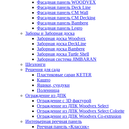
Фасадная панель WOODVEX
Фасадная панель Deck Line
Фасадная панель CM Wall
Фасадная панель CM Decking
Фасадная панель Bamberg
Фасадная панель Legro
Заборы и Заборная доска
Заборная доска Woodvex
Заборная доска DeckLine
Заборная доска Bamberg
Заборная доска Turtle Shell
Заборная система JIMBARAN
Шезлонги
Решения для сада
Пластиковые сараи KETER
Кашпо
Ящики, сундуки
Поленница
Ограждение из ДПК
Ограждение с 3D фактурой
Ограждение из ДПК Woodvex Select
Ограждение из ДПК Woodvex Select Colorite
Ограждение из ДПК Woodvex Co-extrusion
Интерьерная реечная панель
Реечная панель «Классик»