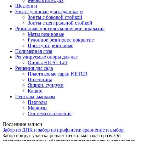
Мебель из Роупа
Шезлонги
Зонты уличные для сада и кафе
Зонты с боковой стойкой
Зонты с центральной стойкой
Резиновые противоскользящие покрытия
Маты резиновые
Рулонное резиновое покрытие
Проступи резиновые
Полимерная лоза
Регулируемые опоры для лаг
Опоры HILST Lift
Решения для сада
Пластиковые сараи KETER
Поленница
Ящики, сундуки
Кашпо
Перголы, маркизы
Перголы
Маркизы
Система остекления
Последние записи
Забор из ДПК и забор из профлиста: сравнение и выбор
Забор вокруг участка решает несколько задач сразу. Он