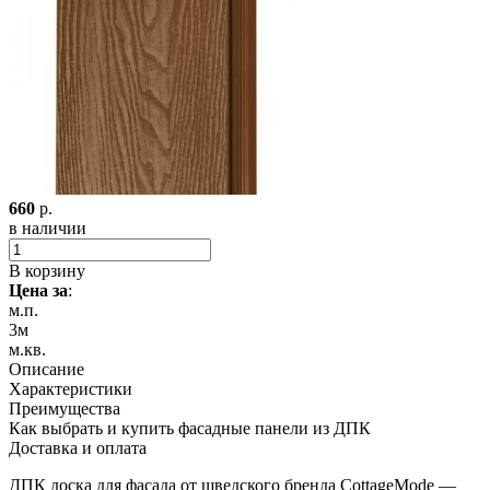
660
р.
в наличии
В корзину
Цена за
:
м.п.
3м
м.кв.
Описание
Характеристики
Преимущества
Как выбрать и купить фасадные панели из ДПК
Доставка и оплата
ДПК доска для фасада от шведского бренда CottageMode —