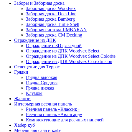
Заборы и Заборная доска
Заборная доска Woodvex
Заборная доска DeckLine
Заборная доска Bamberg
Заборная доска Turtle Shell
Заборная система JIMBARAN
Заборная доска CM Decking
Ограждение из ДПК
Ограждение с 3D фактурой
Ограждение из ДПК Woodvex Select
Ограждение из ДПК Woodvex Select Colorite
Ограждение из ДПК Woodvex Co-extrusion
Освещение для Террас
Грядки
Грядка высокая
Грядка Средняя
Грядка низкая
Клумбы
Жалюзи
Интерьерная реечная панель
Реечная панель «Классик»
Реечная панель «Авангард»
Комплектующие для реечных панелей
Хабер куб
Мебель для сада и кафе