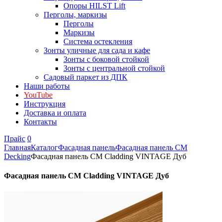
Опоры HILST Lift
Перголы, маркизы
Перголы
Маркизы
Система остекления
Зонты уличные для сада и кафе
Зонты с боковой стойкой
Зонты с центральной стойкой
Садовый паркет из ДПК
Наши работы
YouTube
Инструкция
Доставка и оплата
Контакты
Прайс
0
Главная
Каталог
Фасадная панель
Фасадная панель CM
Decking
Фасадная панель CM Cladding VINTAGE Дуб
Фасадная панель CM Cladding VINTAGE Дуб