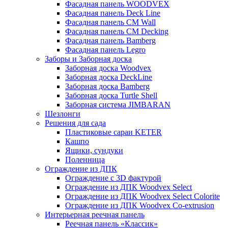
Фасадная панель WOODVEX
Фасадная панель Deck Line
Фасадная панель CM Wall
Фасадная панель CM Decking
Фасадная панель Bamberg
Фасадная панель Legro
Заборы и Заборная доска
Заборная доска Woodvex
Заборная доска DeckLine
Заборная доска Bamberg
Заборная доска Turtle Shell
Заборная система JIMBARAN
Шезлонги
Решения для сада
Пластиковые сараи KETER
Кашпо
Ящики, сундуки
Поленница
Ограждение из ДПК
Ограждение с 3D фактурой
Ограждение из ДПК Woodvex Select
Ограждение из ДПК Woodvex Select Colorite
Ограждение из ДПК Woodvex Co-extrusion
Интерьерная реечная панель
Реечная панель «Классик»