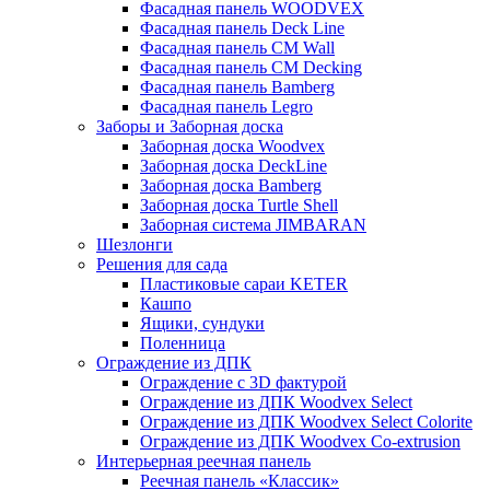
Фасадная панель WOODVEX
Фасадная панель Deck Line
Фасадная панель CM Wall
Фасадная панель CM Decking
Фасадная панель Bamberg
Фасадная панель Legro
Заборы и Заборная доска
Заборная доска Woodvex
Заборная доска DeckLine
Заборная доска Bamberg
Заборная доска Turtle Shell
Заборная система JIMBARAN
Шезлонги
Решения для сада
Пластиковые сараи KETER
Кашпо
Ящики, сундуки
Поленница
Ограждение из ДПК
Ограждение с 3D фактурой
Ограждение из ДПК Woodvex Select
Ограждение из ДПК Woodvex Select Colorite
Ограждение из ДПК Woodvex Co-extrusion
Интерьерная реечная панель
Реечная панель «Классик»