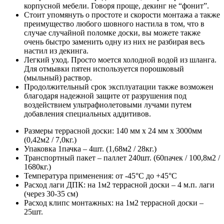
корпусной мебели. Говоря проще, декинг не “фонит”.
Стоит упомянуть о простоте и скорости монтажа а также
преимущество любого шовного настила в том, что в
случае случайной поломке доски, вы можете также
очень быстро заменить одну из них не разбирая весь
настил из декинга.
Легкий уход. Просто моется холодной водой из шланга.
Для отмывки пятен используется порошковый
(мыльный) раствор.
Продолжительный срок эксплуатации также возможен
благодаря надежной защите от разрушения под
воздействием ультрафиолетовыми лучами путем
добавления специальных аддитивов.
Размеры террасной доски: 140 мм х 24 мм х 3000мм
(0,42м2 / 7,0кг.)
Упаковка 1пачка – 4шт. (1,68м2 / 28кг.)
Транспортный пакет – паллет 240шт. (60пачек / 100,8м2 /
1680кг.)
Температура применения: от -45°С до +45°С
Расход лаги ДПК: на 1м2 террасной доски – 4 м.п. лаги
(через 30-35 см)
Расход клипс монтажных: на 1м2 террасной доски –
25шт.