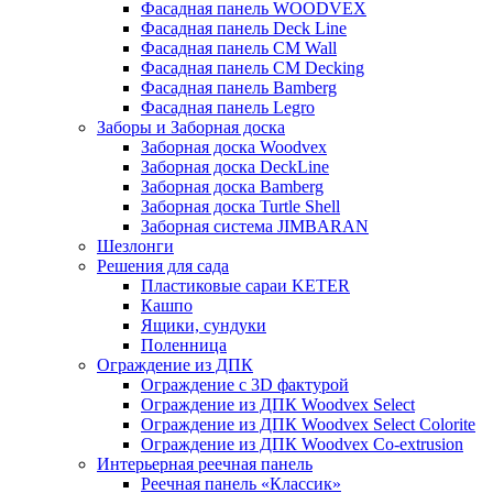
Фасадная панель WOODVEX
Фасадная панель Deck Line
Фасадная панель CM Wall
Фасадная панель CM Decking
Фасадная панель Bamberg
Фасадная панель Legro
Заборы и Заборная доска
Заборная доска Woodvex
Заборная доска DeckLine
Заборная доска Bamberg
Заборная доска Turtle Shell
Заборная система JIMBARAN
Шезлонги
Решения для сада
Пластиковые сараи KETER
Кашпо
Ящики, сундуки
Поленница
Ограждение из ДПК
Ограждение с 3D фактурой
Ограждение из ДПК Woodvex Select
Ограждение из ДПК Woodvex Select Colorite
Ограждение из ДПК Woodvex Co-extrusion
Интерьерная реечная панель
Реечная панель «Классик»