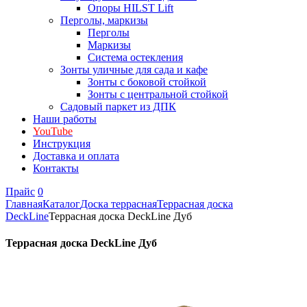
Опоры HILST Lift
Перголы, маркизы
Перголы
Маркизы
Система остекления
Зонты уличные для сада и кафе
Зонты с боковой стойкой
Зонты с центральной стойкой
Садовый паркет из ДПК
Наши работы
YouTube
Инструкция
Доставка и оплата
Контакты
Прайс
0
Главная
Каталог
Доска террасная
Террасная доска
DeckLine
Террасная доска DeckLine Дуб
Террасная доска DeckLine Дуб