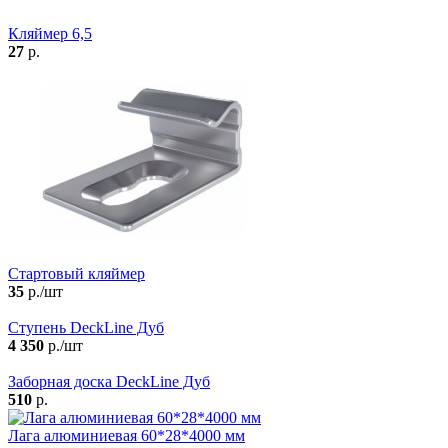
Кляймер 6,5
27
р.
Cтартовый кляймер
35
р./шт
Ступень DeckLine Дуб
4 350
р./шт
Заборная доска DeckLine Дуб
510
р.
Лага алюминиевая 60*28*4000 мм