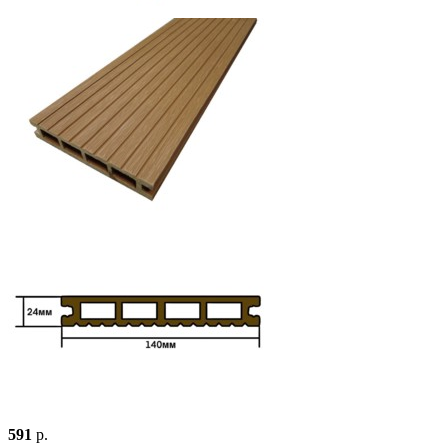
591
р.