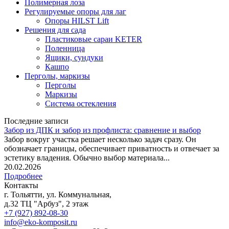
Полимерная лоза
Регулируемые опоры для лаг
Опоры HILST Lift
Решения для сада
Пластиковые сараи KETER
Поленница
Ящики, сундуки
Кашпо
Перголы, маркизы
Перголы
Маркизы
Система остекления
Последние записи
Забор из ДПК и забор из профлиста: сравнение и выбор
Забор вокруг участка решает несколько задач сразу. Он
обозначает границы, обеспечивает приватность и отвечает за
эстетику владения. Обычно выбор материала...
20.02.2026
Подробнее
Контакты
г. Тольятти, ул. Коммунальная,
д.32 ТЦ "Арбуз", 2 этаж
+7 (927) 892-08-30
info@eko-komposit.ru