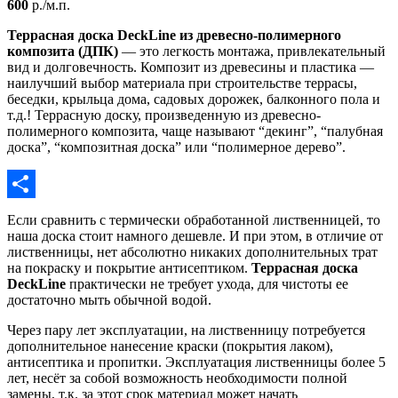
600
р./м.п.
Террасная доска DeckLine из древесно-полимерного
композита (ДПК)
— это легкость монтажа, привлекательный
вид и долговечность. Композит из древесины и пластика —
наилучший выбор материала при строительстве террасы,
беседки, крыльца дома, садовых дорожек, балконного пола и
т.д.! Террасную доску, произведенную из древесно-
полимерного композита, чаще называют “декинг”, “палубная
доска”, “композитная доска” или “полимерное дерево”.
Отправить
Если сравнить с термически обработанной лиственницей, то
наша доска стоит намного дешевле. И при этом, в отличие от
лиственницы, нет абсолютно никаких дополнительных трат
на покраску и покрытие антисептиком.
Террасная доска
DeckLine
практически не требует ухода, для чистоты ее
достаточно мыть обычной водой.
Через пару лет эксплуатации, на лиственницу потребуется
дополнительное нанесение краски (покрытия лаком),
антисептика и пропитки. Эксплуатация лиственницы более 5
лет, несёт за собой возможность необходимости полной
замены, т.к. за этот срок материал может начать