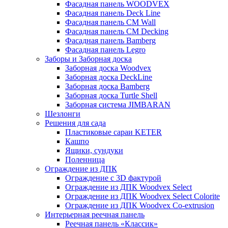
Фасадная панель WOODVEX
Фасадная панель Deck Line
Фасадная панель CM Wall
Фасадная панель CM Decking
Фасадная панель Bamberg
Фасадная панель Legro
Заборы и Заборная доска
Заборная доска Woodvex
Заборная доска DeckLine
Заборная доска Bamberg
Заборная доска Turtle Shell
Заборная система JIMBARAN
Шезлонги
Решения для сада
Пластиковые сараи KETER
Кашпо
Ящики, сундуки
Поленница
Ограждение из ДПК
Ограждение с 3D фактурой
Ограждение из ДПК Woodvex Select
Ограждение из ДПК Woodvex Select Colorite
Ограждение из ДПК Woodvex Co-extrusion
Интерьерная реечная панель
Реечная панель «Классик»