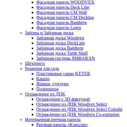
Фасадная панель WOODVEX
Фасадная панель Deck Line
Фасадная панель CM Wall
Фасадная панель CM Decking
Фасадная панель Bamberg
Фасадная панель Legro
Заборы и Заборная доска
Заборная доска Woodvex
Заборная доска DeckLine
Заборная доска Bamberg
Заборная доска Turtle Shell
Заборная система JIMBARAN
Шезлонги
Решения для сада
Пластиковые сараи KETER
Кашпо
Ящики, сундуки
Поленница
Ограждение из ДПК
Ограждение с 3D фактурой
Ограждение из ДПК Woodvex Select
Ограждение из ДПК Woodvex Select Colorite
Ограждение из ДПК Woodvex Co-extrusion
Интерьерная реечная панель
Реечная панель «Классик»