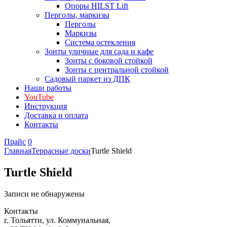
Опоры HILST Lift
Перголы, маркизы
Перголы
Маркизы
Система остекления
Зонты уличные для сада и кафе
Зонты с боковой стойкой
Зонты с центральной стойкой
Садовый паркет из ДПК
Наши работы
YouTube
Инструкция
Доставка и оплата
Контакты
Прайс
0
Главная
Террасные доски
Turtle Shield
Turtle Shield
Записи не обнаружены
Контакты
г. Тольятти, ул. Коммунальная,