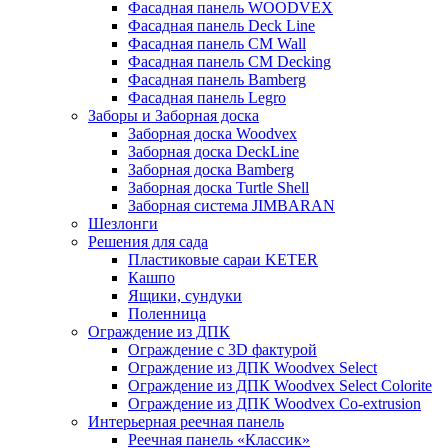
Фасадная панель WOODVEX
Фасадная панель Deck Line
Фасадная панель CM Wall
Фасадная панель CM Decking
Фасадная панель Bamberg
Фасадная панель Legro
Заборы и Заборная доска
Заборная доска Woodvex
Заборная доска DeckLine
Заборная доска Bamberg
Заборная доска Turtle Shell
Заборная система JIMBARAN
Шезлонги
Решения для сада
Пластиковые сараи KETER
Кашпо
Ящики, сундуки
Поленница
Ограждение из ДПК
Ограждение с 3D фактурой
Ограждение из ДПК Woodvex Select
Ограждение из ДПК Woodvex Select Colorite
Ограждение из ДПК Woodvex Co-extrusion
Интерьерная реечная панель
Реечная панель «Классик»